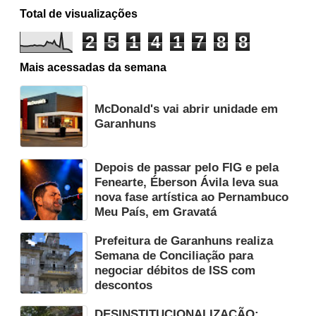
Total de visualizações
2
5
1
4
1
7
8
8
Mais acessadas da semana
McDonald's vai abrir unidade em
Garanhuns
Depois de passar pelo FIG e pela
Fenearte, Éberson Ávila leva sua
nova fase artística ao Pernambuco
Meu País, em Gravatá
Prefeitura de Garanhuns realiza
Semana de Conciliação para
negociar débitos de ISS com
descontos
DESINSTITUCIONALIZAÇÃO: