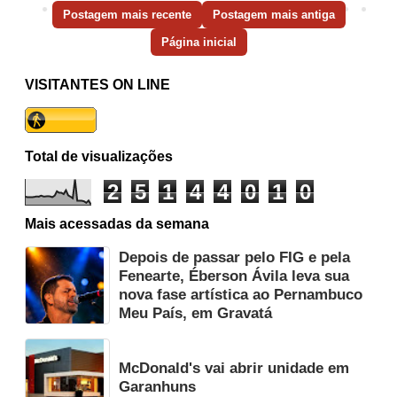
Postagem mais recente
Postagem mais antiga
Página inicial
VISITANTES ON LINE
Total de visualizações
2
5
1
4
4
0
1
0
Mais acessadas da semana
Depois de passar pelo FIG e pela
Fenearte, Éberson Ávila leva sua
nova fase artística ao Pernambuco
Meu País, em Gravatá
McDonald's vai abrir unidade em
Garanhuns