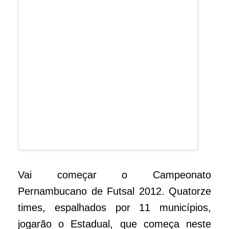
tricampeão Tigre é o time a ser batido em
2012. Na temporada anterior, o
desempenho diante a equipe amarela e
preta foi equilibrado.
Vai começar o Campeonato
Pernambucano de Futsal 2012. Quatorze
times, espalhados por 11 municípios,
jogarão o Estadual, que começa neste