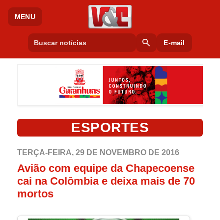
MENU
search
E-mail
ESPORTES
TERÇA-FEIRA, 29 DE NOVEMBRO DE 2016
Avião com equipe da Chapecoense
cai na Colômbia e deixa mais de 70
mortos