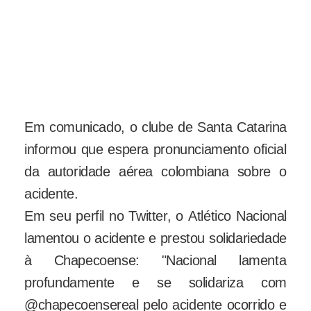
caiu com a delegação da
Chapecoense, modelo Avro RJ85, é
visto em foto de arquivo de setembro
de 2015 em Norwich, na Inglaterra
(Foto: Matt Varley/Reuters)
Em comunicado, o clube de Santa Catarina
informou que espera pronunciamento oficial
da autoridade aérea colombiana sobre o
acidente.
Em seu perfil no Twitter, o Atlético Nacional
lamentou o acidente e prestou solidariedade
à Chapecoense: "Nacional lamenta
profundamente e se solidariza com
@chapecoensereal pelo acidente ocorrido e