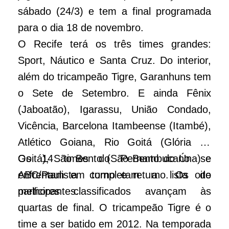
sábado (24/3) e tem a final programada
para o dia 18 de novembro.
O Recife terá os três times grandes:
Sport, Náutico e Santa Cruz. Do interior,
além do tricampeão Tigre, Garanhuns tem
o Sete de Setembro. E ainda Fênix
(Jaboatão), Igarassu, União Condado,
Vicência, Barcelona Itambeense (Itambé),
Atlético Goiana, Rio Goitá (Glória de
Goitá), São Bento (São Bento do Úna) e
Os 14 times do Pernambucano se
ABC/Paulista completam a lista de
enfrentam em turno e returno. Os oito
participantes.
melhores classificados avançam às
quartas de final. O tricampeão Tigre é o
time a ser batido em 2012. Na temporada