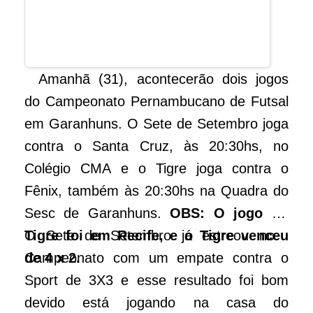
Amanhã (31), acontecerão dois jogos
do Campeonato Pernambucano de Futsal
em Garanhuns. O Sete de Setembro joga
contra o Santa Cruz, às 20:30hs, no
Colégio CMA e o Tigre joga contra o
Fênix, também às 20:30hs na Quadra do
Sesc de Garanhuns.
OBS: O jogo do
Tigre foi em Recife, e o Tigre venceu
O Sete de Setembro já estreou no
de 4 x 2.
Campeonato com um empate contra o
Sport de 3X3 e esse resultado foi bom
devido está jogando na casa do