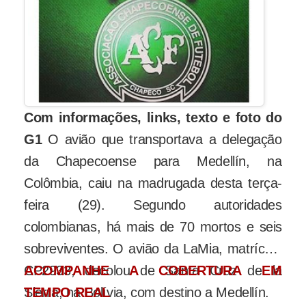
Com informações, links, texto e foto do
G1
O avião que transportava a delegação
da Chapecoense para Medellín, na
Colômbia, caiu na madrugada desta terça-
feira (29). Segundo autoridades
colombianas, há mais de 70 mortos e seis
sobreviventes. O avião da LaMia, matrícula
CP2933, decolou de
ACOMPANHE A COBERTURA EM
Santa Cruz de la
Sierra
TEMPO REAL
, na Bolívia, com destino a Medellín.