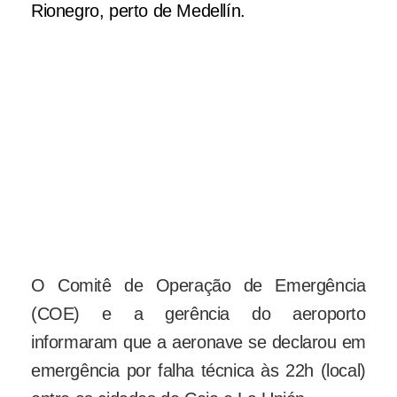
Rionegro, perto de Medellín.
Ruschel é atendido em hospital na
Colômbia (Foto: Guillermo
Ossa/Reuters)
Avião que transportava a delegação da
Chapecoense para Medellín, na
Colômbia, sofreu um acidente na
madrugada desta terça-feira (Foto:
Luis Benavides/AP)
O Comitê de Operação de Emergência
(COE) e a gerência do aeroporto
informaram que a aeronave se declarou em
emergência por falha técnica às 22h (local)