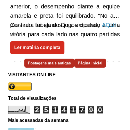
anterior, o desempenho diante a equipe
amarela e preta foi equilibrado. “No ano
passado foi igual. Dois empates, e uma
Confira a tabela dos jogos clicando
AQUI
.
vitória para cada lado nas quatro partidas
Do Jc
que fizemos. Eles têm um grande técnico,
Ler matéria completa
estão entrosados, são experientes.
Respeitamos muito, mas queremos o
Postagens mais antigas
Página inicial
título, queremos vencer o Tigre”, disse
VISITANTES ON LINE
Ricardo Menezes, técnico do Sport, que
foi vice em 2011.
Total de visualizações
2
5
1
4
1
7
9
0
Mais acessadas da semana