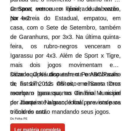
se­­­­­­­mana, venceu o Fênix, de Ja­­­boatão,
O Sport entrou em quadra duas vezes.
por 4x2.
Na estreia do Estadual, empatou, em
casa, com o Sete de Setembro, também
de Garanhuns, por 3x3. Na última quinta-
feira, os rubro-negros venceram o
Igarassu por 4x3. Além de Sport x Tigre,
mais dois jogos movimentam este
sábado. O Náu­­­tico enfrenta o ABC/Pau­lis­­­­
Doze equipes disputam o Pernambucano
ta, às 17h, nos Aflitos, e o Santa Cruz
de Futsal 2012. Os oito melhores times
recebe o Igarassu, no Ginásio Municipal
avançam para quartas de final e assim
de Joaquim Nabuco, local para onde os
por diante até a grande final, prevista para
tricolores estão mandando seus jogos.
o final do ano.
Do Folha PE
Ler matéria completa