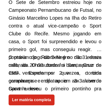
O Sete de Setembro estreiou hoje no
Campeonato Pernambucano de Futsal, no
Ginásio Marcelino Lopes na Ilha do Retiro
contra o atual vice-campeão o Sport
Clube do Recife. Mesmo jogando em
casa, o Sport foi surpreendido e levou o
primeiro gol, mas conseguiu reagir. A
pontaria do Rubro-Negro não estava
O próximo jogo do Sete é no dia 31 deste
calibrada. O resultado foi bom, apesar de
mês, às 20h30 contra o Santa Cruz no
está vencendo por 2 vezes, o time
CMA. Esperamos que a torcida
garanhuense empatou em 3x3 com o
compareça e dê apoio ao alviverde
Sport e levou o primeiro pontinho pra
Garanhuense.
Garanhuns. Os gols da equipe
Ler matéria completa
Garanhuense foram marcados por