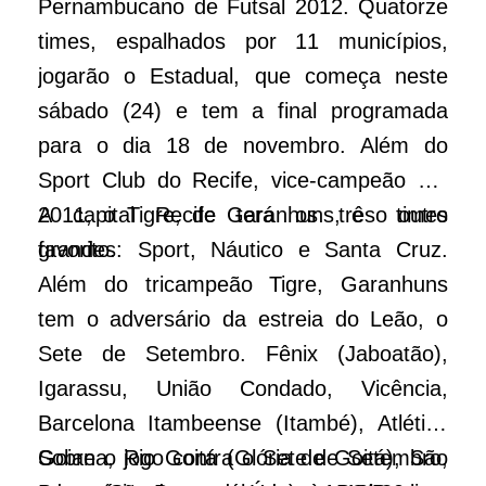
Pernambucano de Futsal 2012. Quatorze
times, espalhados por 11 municípios,
jogarão o Estadual, que começa neste
sábado (24) e tem a final programada
para o dia 18 de novembro. Além do
Sport Club do Recife, vice-campeão em
2011, o Tigre, de Garanhuns, e o outro
A capital Recife terá os três times
favorito.
grandes: Sport, Náutico e Santa Cruz.
Além do tricampeão Tigre, Garanhuns
tem o adversário da estreia do Leão, o
Sete de Setembro. Fênix (Jaboatão),
Igarassu, União Condado, Vicência,
Barcelona Itambeense (Itambé), Atlético
Goiana, Rio Goitá (Glória de Goitá), São
Sobre o jogo contra o Sete de Setembro,