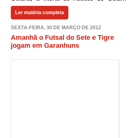
sobre a equipe do Avel de Vicencia por
Ler matéria completa
4x2. A rodada encerra-se na proxima
terça feira quando o Igarassu enfrenta o
SEXTA-FEIRA, 30 DE MARÇO DE 2012
Amanhã o Futsal do Sete e Tigre
Sport no Jota Raposo em Igarassu as 20
jogam em Garanhuns
horas.