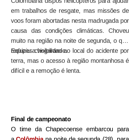
Colombiana dispôs helicópteros para ajudar
em trabalhos de resgate, mas missões de
voos foram abortadas nesta madrugada por
causa das condições climáticas. Choveu
muito na região na noite de segunda, o que
reduziu a visibilidade.
Equipes chegaram ao local do acidente por
terra, mas o acesso à região montanhosa é
difícil e a remoção é lenta.
Narrador Rafael Henzel foi resgatado
com vida do acidente (Foto:
Reprodução/Twitter/Rafael Henzel )
Final de campeonato
O time da Chapecoense embarcou para
a
Colômbia
na noite de segunda (28), para