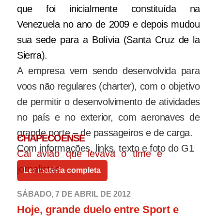
que foi inicialmente constituída na
Venezuela no ano de 2009 e depois mudou
sua sede para a Bolívia (Santa Cruz de la
Sierra).
A empresa vem sendo desenvolvida para
voos não regulares (charter), com o objetivo
de permitir o desenvolvimento de atividades
no país e no exterior, com aeronaves de
grande porte – de passageiros e de carga.
CHAPECOENSE
Com informações, links, texto e foto do G1
Cai avião que levava o time e
jornalistas
Ler matéria completa
SÁBADO, 7 DE ABRIL DE 2012
Hoje, grande duelo entre Sport e