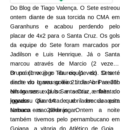
Do Blog de Tiago Valença. O Sete estreou
ontem diante de sua torcida no CMA em
Garanhuns e acabou perdendo pelo
placar de 4x2 para o Santa Cruz. Os gols
da equipe do Sete foram marcados por
Jadilson e Luis Henrique. Já o Santa
marcou através de Marcio (2 vezes),
Bruno (1 vez) e Tiburcio (1 vez). O sete
O próximo jogo da equipe do Sete é
ainda viu o seu goleiro titular o Paredão
diante do Igarassu dia 21 de Abril as 20h
Nilson ser expulso e sentiu a falta do
em Igarassu. Já o Santa Cruz, enfrenta o
jogador Quarenta que adoeceu esta
Igarassu dia 14 de abril em Joaquim
semana e nao pode jogar.
Nabuco as 20horas. Ontem a noite
também tivemos pelo pernambucano em
Goiana, a vitoria do Atlético de Goiana