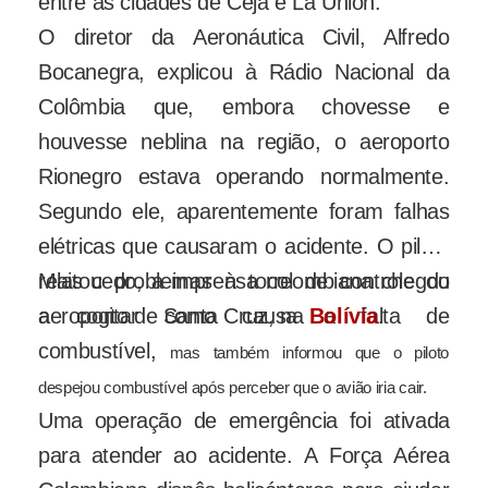
entre as cidades de Ceja e La Unión.
O diretor da Aeronáutica Civil, Alfredo
Bocanegra, explicou à Rádio Nacional da
Colômbia que, embora chovesse e
houvesse neblina na região, o aeroporto
Rionegro estava operando normalmente.
Segundo ele, aparentemente foram falhas
elétricas que causaram o acidente. O piloto
relatou problemas à torre de controle do
Mais cedo, a imprensa colombiana chegou
aeroporto de Santa Cruz, na
a cogitar como causa a falta de
Bolívia
.
combustível,
mas também informou que o piloto
despejou combustível após perceber que o avião iria cair.
Uma operação de emergência foi ativada
para atender ao acidente. A Força Aérea