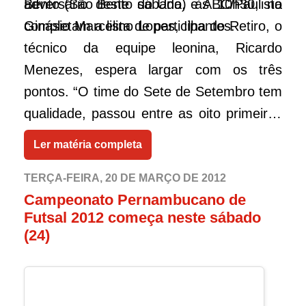
Bento (São Bento do Úna) e ABC/Paulista
adversário deste sábado, às 10h30, no
completam a lista de participantes.
Ginásio Marcelino Lopes, Ilha do Retiro, o
técnico da equipe leonina, Ricardo
Menezes, espera largar com os três
pontos. “O time do Sete de Setembro tem
qualidade, passou entre as oito primeiras
em 2011. É uma boa equipe, respeitamos
Ler matéria completa
bastante. Mas, jogando em casa, com
transmissão ao vivo pela televisão,
TERÇA-FEIRA, 20 DE MARÇO DE 2012
Campeonato Pernambucano de
estreando no campeonato, temos a
Futsal 2012 começa neste sábado
obrigação de vencer”, declarou o
(24)
treinador. Apesar do foco no Sete, outro
time de Garanhuns é mirado pelo
esquadrão rubro-negro. O atual