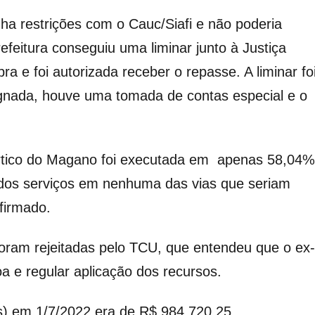
nha restrições com o Cauc/Siafi e não poderia
efeitura conseguiu uma liminar junto à Justiça
ra e foi autorizada receber o repasse. A liminar fo
gnada, houve uma tomada de contas especial e o
órtico do Magano foi executada em apenas 58,04%
 dos serviços em nenhuma das vias que seriam
 firmado.
foram rejeitadas pelo TCU, que entendeu que o ex-
a e regular aplicação dos recursos.
os) em 1/7/2022 era de R$ 984.720,25.