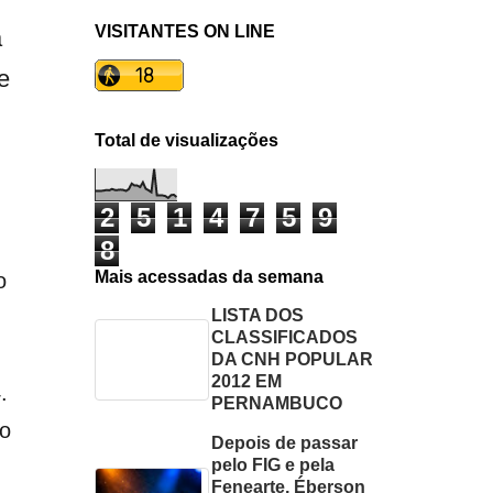
VISITANTES ON LINE
a
e
Total de visualizações
2
5
1
4
7
5
9
8
Mais acessadas da semana
o
LISTA DOS
CLASSIFICADOS
DA CNH POPULAR
2012 EM
.
PERNAMBUCO
to
Depois de passar
pelo FIG e pela
Fenearte, Éberson