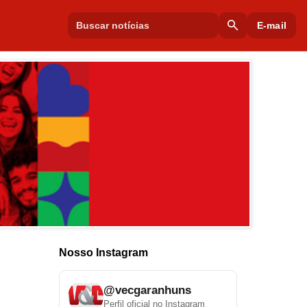
search
E-mail
Nosso Instagram
@vecgaranhuns
Perfil oficial no Instagram