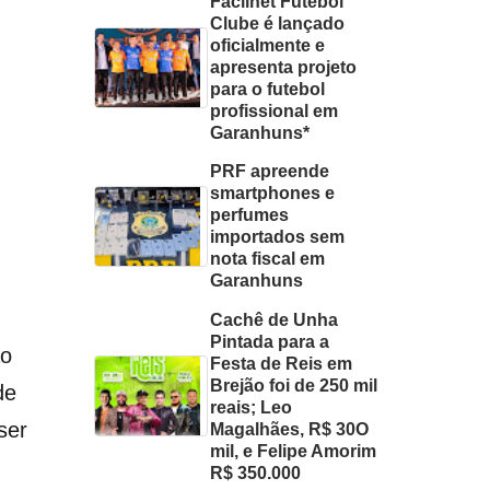
Facilnet Futebol
Clube é lançado
oficialmente e
apresenta projeto
para o futebol
profissional em
Garanhuns*
PRF apreende
smartphones e
perfumes
importados sem
nota fiscal em
Garanhuns
Cachê de Unha
Pintada para a
ão
Festa de Reis em
Brejão foi de 250 mil
de
reais; Leo
ser
Magalhães, R$ 30O
mil, e Felipe Amorim
R$ 350.000