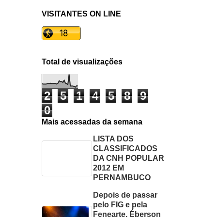
VISITANTES ON LINE
Total de visualizações
2
5
1
4
5
8
9
0
Mais acessadas da semana
LISTA DOS
CLASSIFICADOS
DA CNH POPULAR
2012 EM
PERNAMBUCO
Depois de passar
pelo FIG e pela
Fenearte, Éberson