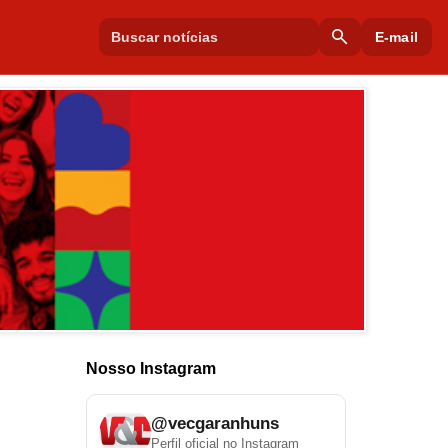
search
E-mail
Nosso Instagram
@vecgaranhuns
Perfil oficial no Instagram