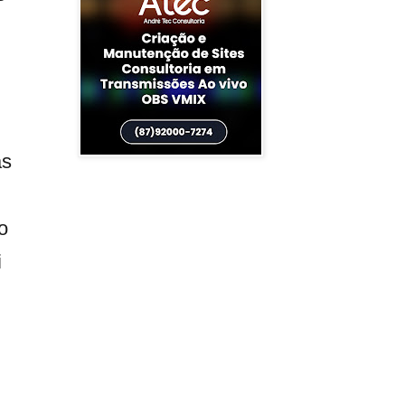
as
o
i