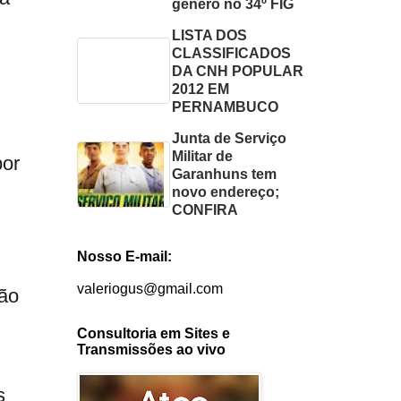
gênero no 34º FIG
LISTA DOS
CLASSIFICADOS
DA CNH POPULAR
2012 EM
PERNAMBUCO
Junta de Serviço
Militar de
por
Garanhuns tem
novo endereço;
CONFIRA
Nosso E-mail:
valeriogus@gmail.com
não
Consultoria em Sites e
Transmissões ao vivo
s