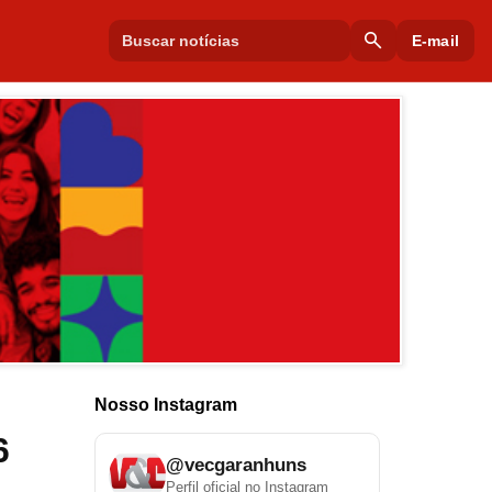
search
E-mail
Nosso Instagram
6
@vecgaranhuns
Perfil oficial no Instagram