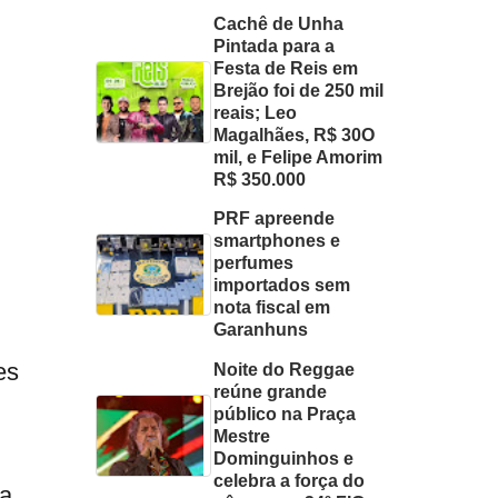
Cachê de Unha
Pintada para a
Festa de Reis em
Brejão foi de 250 mil
reais; Leo
Magalhães, R$ 30O
mil, e Felipe Amorim
R$ 350.000
PRF apreende
smartphones e
perfumes
importados sem
nota fiscal em
Garanhuns
es
Noite do Reggae
reúne grande
público na Praça
Mestre
Dominguinhos e
celebra a força do
ma