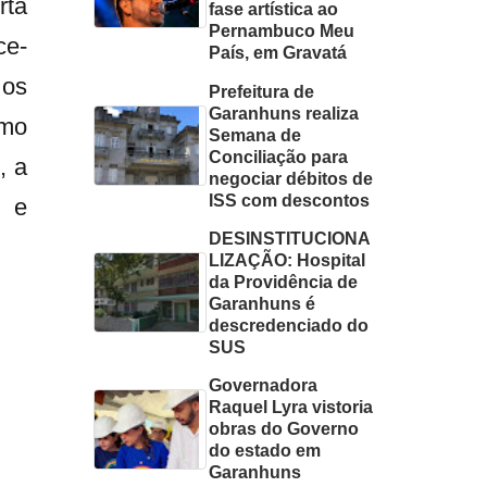
rta
fase artística ao
Pernambuco Meu
ce-
País, em Gravatá
 os
Prefeitura de
Garanhuns realiza
omo
Semana de
Conciliação para
, a
negociar débitos de
ISS com descontos
e e
DESINSTITUCIONA
LIZAÇÃO: Hospital
da Providência de
Garanhuns é
descredenciado do
SUS
Governadora
Raquel Lyra vistoria
obras do Governo
do estado em
Garanhuns