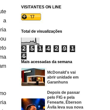
VISITANTES ON LINE
ute
r a
ria
Total de visualizações
bou
eto
2
5
1
4
2
9
1
6
sma
Mais acessadas da semana
ham
McDonald's vai
abrir unidade em
Garanhuns
smo
Depois de passar
pelo FIG e pela
ria
Fenearte, Éberson
Ávila leva sua nova