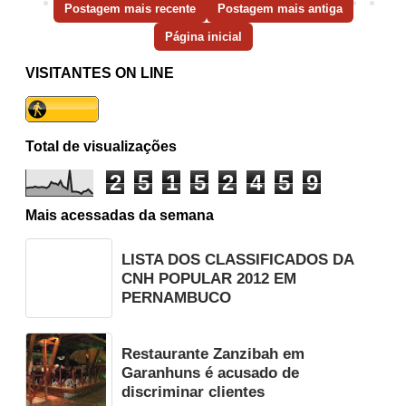
Postagem mais recente
Postagem mais antiga
Página inicial
VISITANTES ON LINE
Total de visualizações
2
5
1
5
2
4
5
9
Mais acessadas da semana
LISTA DOS CLASSIFICADOS DA
CNH POPULAR 2012 EM
PERNAMBUCO
Restaurante Zanzibah em
Garanhuns é acusado de
discriminar clientes