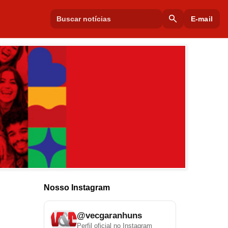
search
E-mail
Nosso Instagram
@vecgaranhuns
Perfil oficial no Instagram