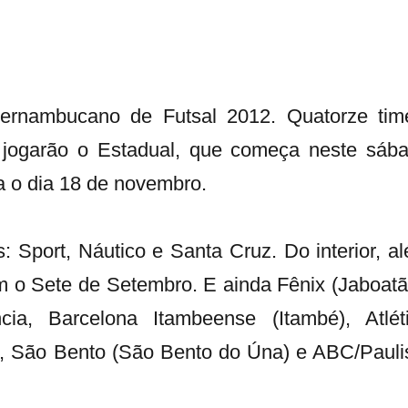
rnambucano de Futsal 2012. Quatorze tim
, jogarão o Estadual, que começa neste sáb
ra o dia 18 de novembro.
: Sport, Náutico e Santa Cruz. Do interior, a
m o Sete de Setembro. E ainda Fênix (Jaboatã
ia, Barcelona Itambeense (Itambé), Atlét
á), São Bento (São Bento do Úna) e ABC/Pauli