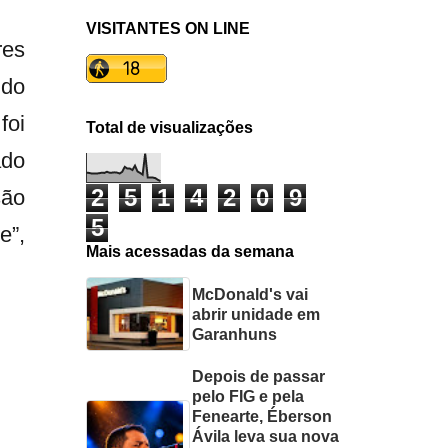
VISITANTES ON LINE
res
ido
foi
Total de visualizações
ado
2
5
1
4
2
0
9
são
5
e”,
Mais acessadas da semana
McDonald's vai
abrir unidade em
Garanhuns
Depois de passar
pelo FIG e pela
Fenearte, Éberson
Ávila leva sua nova