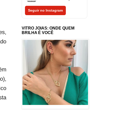
Seguir no Instagram
VITRO JOIAS: ONDE QUEM
es,
BRILHA É VOCÊ
ado
lém
o),
ico
sta