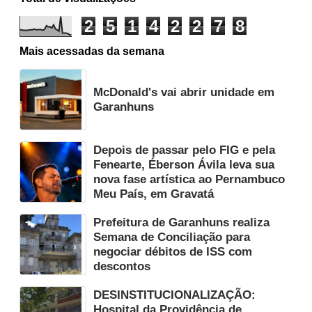
2
5
1
4
2
2
7
8
Mais acessadas da semana
McDonald's vai abrir unidade em
Garanhuns
Depois de passar pelo FIG e pela
Fenearte, Éberson Ávila leva sua
nova fase artística ao Pernambuco
Meu País, em Gravatá
Prefeitura de Garanhuns realiza
Semana de Conciliação para
negociar débitos de ISS com
descontos
DESINSTITUCIONALIZAÇÃO:
Hospital da Providência de