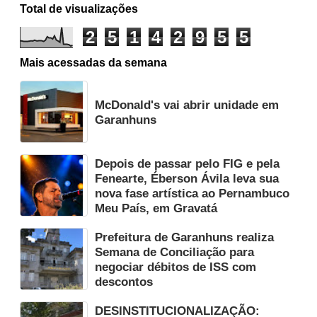
Total de visualizações
2
5
1
4
2
9
5
5
Mais acessadas da semana
McDonald's vai abrir unidade em
Garanhuns
Depois de passar pelo FIG e pela
Fenearte, Éberson Ávila leva sua
nova fase artística ao Pernambuco
Meu País, em Gravatá
Prefeitura de Garanhuns realiza
Semana de Conciliação para
negociar débitos de ISS com
descontos
DESINSTITUCIONALIZAÇÃO: