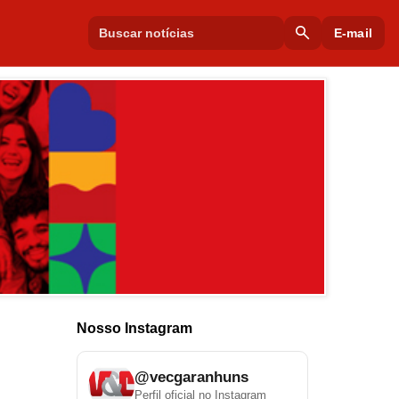
search
E-mail
Nosso Instagram
@vecgaranhuns
Perfil oficial no Instagram