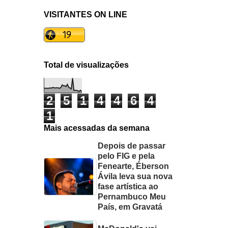
VISITANTES ON LINE
Total de visualizações
2
5
1
4
4
6
4
1
Mais acessadas da semana
Depois de passar
pelo FIG e pela
Fenearte, Éberson
Ávila leva sua nova
fase artística ao
Pernambuco Meu
País, em Gravatá