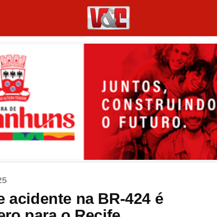
25
e acidente na BR-424 é
ero para o Recife