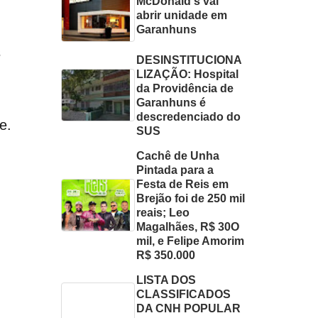
McDonald's vai
abrir unidade em
Garanhuns
s
DESINSTITUCIONA
LIZAÇÃO: Hospital
da Providência de
Garanhuns é
descredenciado do
e.
SUS
Cachê de Unha
Pintada para a
Festa de Reis em
Brejão foi de 250 mil
reais; Leo
Magalhães, R$ 30O
mil, e Felipe Amorim
R$ 350.000
LISTA DOS
CLASSIFICADOS
DA CNH POPULAR