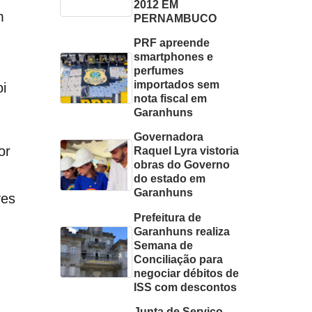
2012 EM
m
PERNAMBUCO
PRF apreende
smartphones e
perfumes
importados sem
i
nota fiscal em
Garanhuns
Governadora
or
Raquel Lyra vistoria
obras do Governo
do estado em
Garanhuns
ves
Prefeitura de
Garanhuns realiza
Semana de
Conciliação para
negociar débitos de
ISS com descontos
Junta de Serviço