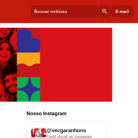
search
E-mail
Nosso Instagram
@vecgaranhuns
Perfil oficial no Instagram