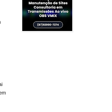
a
ai
 em