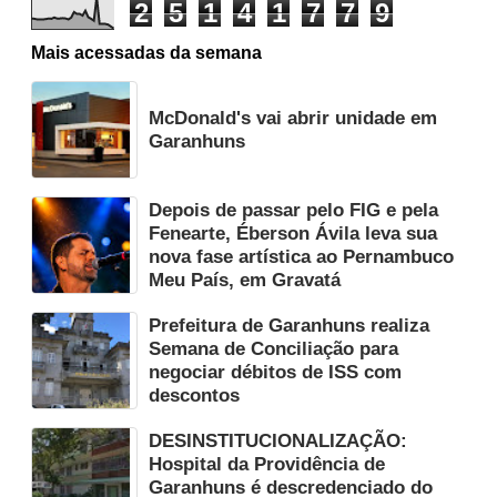
2
5
1
4
1
7
7
9
Mais acessadas da semana
McDonald's vai abrir unidade em
Garanhuns
Depois de passar pelo FIG e pela
Fenearte, Éberson Ávila leva sua
nova fase artística ao Pernambuco
Meu País, em Gravatá
Prefeitura de Garanhuns realiza
Semana de Conciliação para
negociar débitos de ISS com
descontos
DESINSTITUCIONALIZAÇÃO:
Hospital da Providência de
Garanhuns é descredenciado do