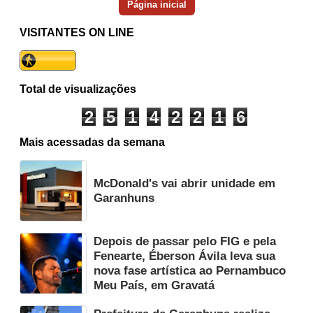
Página inicial
VISITANTES ON LINE
Total de visualizações
2
5
1
4
2
2
1
6
Mais acessadas da semana
McDonald's vai abrir unidade em
Garanhuns
Depois de passar pelo FIG e pela
Fenearte, Éberson Ávila leva sua
nova fase artística ao Pernambuco
Meu País, em Gravatá