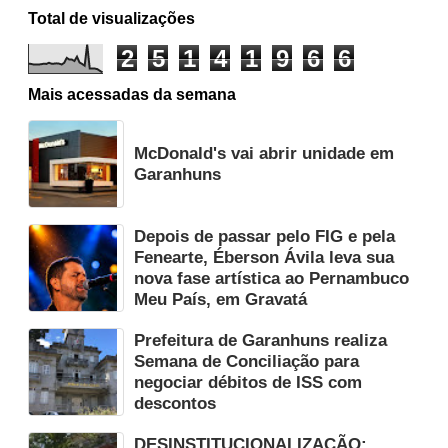
Total de visualizações
2
5
1
4
1
9
6
6
Mais acessadas da semana
McDonald's vai abrir unidade em
Garanhuns
Depois de passar pelo FIG e pela
Fenearte, Éberson Ávila leva sua
nova fase artística ao Pernambuco
Meu País, em Gravatá
Prefeitura de Garanhuns realiza
Semana de Conciliação para
negociar débitos de ISS com
descontos
DESINSTITUCIONALIZAÇÃO: