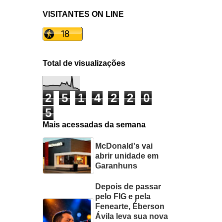
VISITANTES ON LINE
Total de visualizações
2
5
1
4
2
2
0
5
Mais acessadas da semana
McDonald's vai
abrir unidade em
Garanhuns
Depois de passar
pelo FIG e pela
Fenearte, Éberson
Ávila leva sua nova