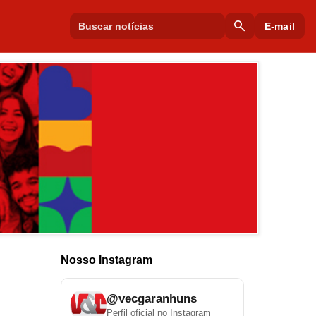
search
E-mail
Nosso Instagram
@vecgaranhuns
Perfil oficial no Instagram