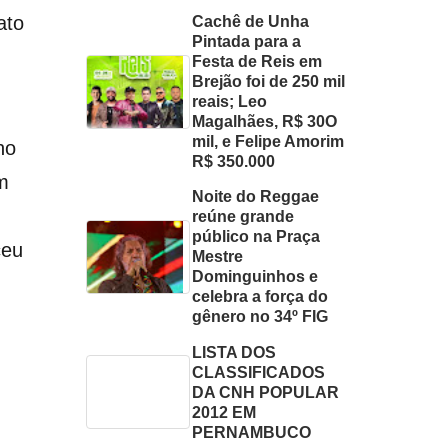
ato
Cachê de Unha
Pintada para a
Festa de Reis em
Brejão foi de 250 mil
reais; Leo
Magalhães, R$ 30O
mil, e Felipe Amorim
no
R$ 350.000
m
Noite do Reggae
reúne grande
público na Praça
ceu
Mestre
Dominguinhos e
celebra a força do
gênero no 34º FIG
LISTA DOS
CLASSIFICADOS
DA CNH POPULAR
2012 EM
PERNAMBUCO