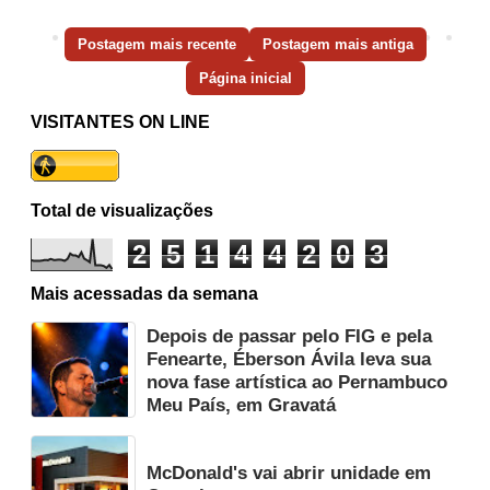
Postagem mais recente
Postagem mais antiga
Página inicial
VISITANTES ON LINE
Total de visualizações
2
5
1
4
4
2
0
3
Mais acessadas da semana
Depois de passar pelo FIG e pela
Fenearte, Éberson Ávila leva sua
nova fase artística ao Pernambuco
Meu País, em Gravatá
McDonald's vai abrir unidade em