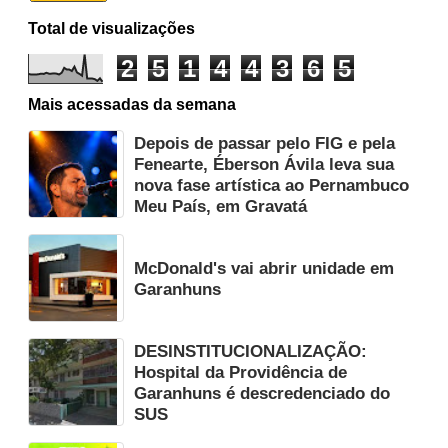
Total de visualizações
2
5
1
4
4
3
6
5
Mais acessadas da semana
Depois de passar pelo FIG e pela
Fenearte, Éberson Ávila leva sua
nova fase artística ao Pernambuco
Meu País, em Gravatá
McDonald's vai abrir unidade em
Garanhuns
DESINSTITUCIONALIZAÇÃO:
Hospital da Providência de
Garanhuns é descredenciado do
SUS