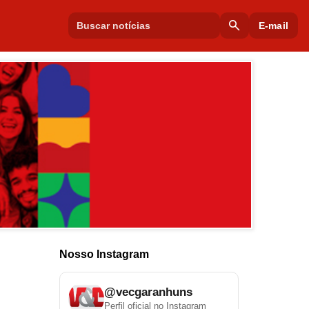
search
E-mail
Nosso Instagram
@vecgaranhuns
Perfil oficial no Instagram