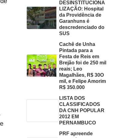
 de
DESINSTITUCIONA
LIZAÇÃO: Hospital
da Providência de
Garanhuns é
descredenciado do
SUS
Cachê de Unha
Pintada para a
Festa de Reis em
Brejão foi de 250 mil
reais; Leo
Magalhães, R$ 30O
mil, e Felipe Amorim
R$ 350.000
LISTA DOS
CLASSIFICADOS
DA CNH POPULAR
a
2012 EM
PERNAMBUCO
 e
PRF apreende