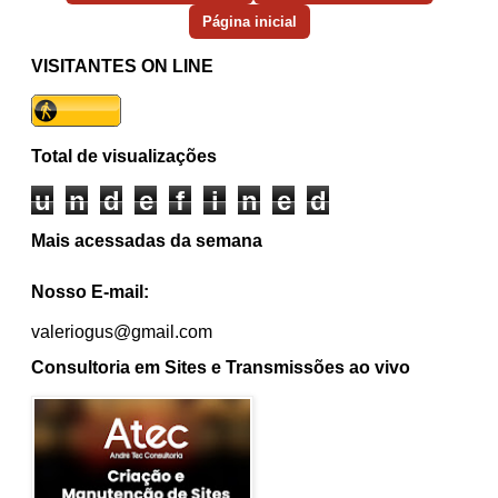
Página inicial
VISITANTES ON LINE
Total de visualizações
u
n
d
e
f
i
n
e
d
Mais acessadas da semana
Nosso E-mail:
valeriogus@gmail.com
Consultoria em Sites e Transmissões ao vivo