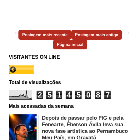
Postagem mais recente
Postagem mais antiga
Página inicial
VISITANTES ON LINE
Total de visualizações
2
5
1
4
5
0
8
7
Mais acessadas da semana
Depois de passar pelo FIG e pela
Fenearte, Éberson Ávila leva sua
nova fase artística ao Pernambuco
Meu País, em Gravatá