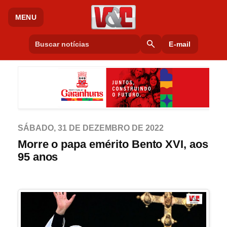
MENU
search
E-mail
SÁBADO, 31 DE DEZEMBRO DE 2022
Morre o papa emérito Bento XVI, aos
95 anos