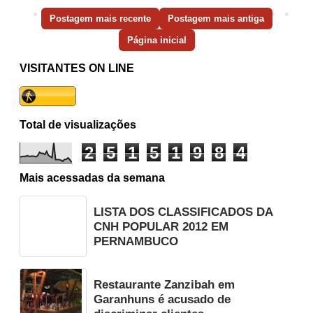
Postagem mais recente
Postagem mais antiga
Página inicial
VISITANTES ON LINE
Total de visualizações
2
5
1
5
1
9
8
4
Mais acessadas da semana
LISTA DOS CLASSIFICADOS DA
CNH POPULAR 2012 EM
PERNAMBUCO
Restaurante Zanzibah em
Garanhuns é acusado de