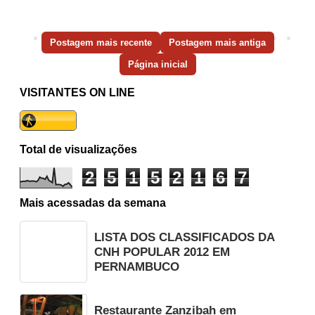
Postagem mais recente
Postagem mais antiga
Página inicial
VISITANTES ON LINE
Total de visualizações
2
5
1
5
2
1
6
7
Mais acessadas da semana
LISTA DOS CLASSIFICADOS DA
CNH POPULAR 2012 EM
PERNAMBUCO
Restaurante Zanzibah em