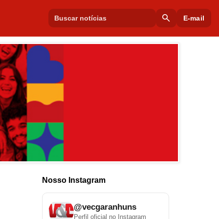
search
E-mail
Nosso Instagram
@vecgaranhuns
Perfil oficial no Instagram