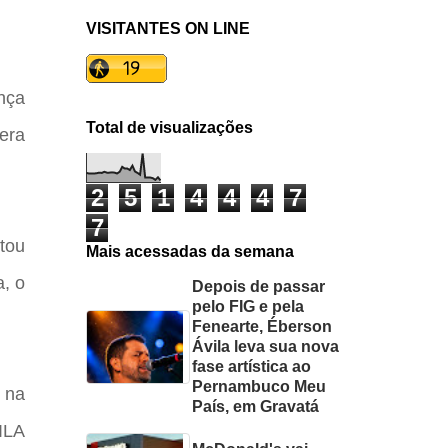
VISITANTES ON LINE
nça
Total de visualizações
pera
2
5
1
4
4
4
7
7
stou
Mais acessadas da semana
a, o
Depois de passar
pelo FIG e pela
Fenearte, Éberson
Ávila leva sua nova
fase artística ao
Pernambuco Meu
 na
País, em Gravatá
ILA