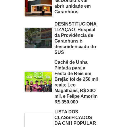
McDonald's vai
abrir unidade em
Garanhuns
DESINSTITUCIONA
LIZAÇÃO: Hospital
da Providência de
Garanhuns é
descredenciado do
SUS
Cachê de Unha
Pintada para a
Festa de Reis em
Brejão foi de 250 mil
reais; Leo
Magalhães, R$ 30O
mil, e Felipe Amorim
R$ 350.000
LISTA DOS
CLASSIFICADOS
DA CNH POPULAR