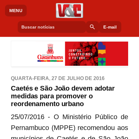
MENU
search
E-mail
QUARTA-FEIRA, 27 DE JULHO DE 2016
Caetés e São João devem adotar
medidas para promover o
reordenamento urbano
25/07/2016 - O Ministério Público de
Pernambuco (MPPE) recomendou aos
municípios de Caetés e de São João