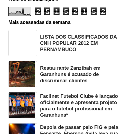
2
5
1
5
2
1
5
2
Mais acessadas da semana
LISTA DOS CLASSIFICADOS DA
CNH POPULAR 2012 EM
PERNAMBUCO
Restaurante Zanzibah em
Garanhuns é acusado de
discriminar clientes
Facilnet Futebol Clube é lançado
oficialmente e apresenta projeto
para o futebol profissional em
Garanhuns*
Depois de passar pelo FIG e pela
Fenearte, Éberson Ávila leva sua