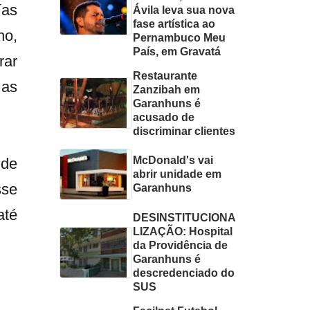
ías
Ávila leva sua nova
fase artística ao
no,
Pernambuco Meu
País, em Gravatá
rar
Restaurante
 as
Zanzibah em
Garanhuns é
acusado de
discriminar clientes
McDonald's vai
 de
abrir unidade em
sse
Garanhuns
até
DESINSTITUCIONA
LIZAÇÃO: Hospital
da Providência de
Garanhuns é
descredenciado do
SUS