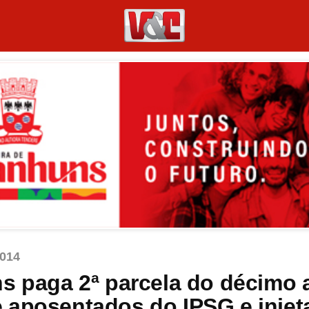
014
ns paga 2ª parcela do décimo 
 aposentados do IPSG e injet