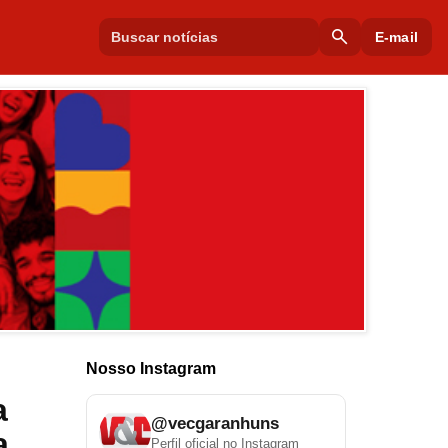
search
E-mail
Nosso Instagram
a
@vecgaranhuns
a
Perfil oficial no Instagram