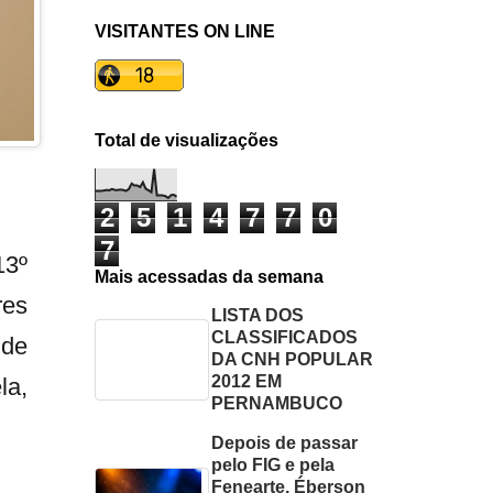
VISITANTES ON LINE
Total de visualizações
2
5
1
4
7
7
0
7
13º
Mais acessadas da semana
res
LISTA DOS
CLASSIFICADOS
 de
DA CNH POPULAR
2012 EM
la,
PERNAMBUCO
Depois de passar
pelo FIG e pela
Fenearte, Éberson