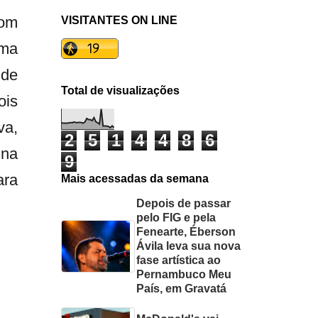
com
VISITANTES ON LINE
uma
 de
Total de visualizações
ois
va,
2
5
1
4
4
8
6
 na
9
ara
Mais acessadas da semana
Depois de passar
pelo FIG e pela
Fenearte, Éberson
Ávila leva sua nova
fase artística ao
Pernambuco Meu
País, em Gravatá