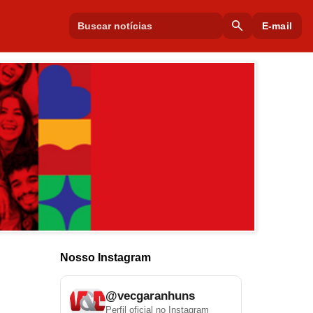
search
E-mail
Nosso Instagram
@vecgaranhuns
Perfil oficial no Instagram