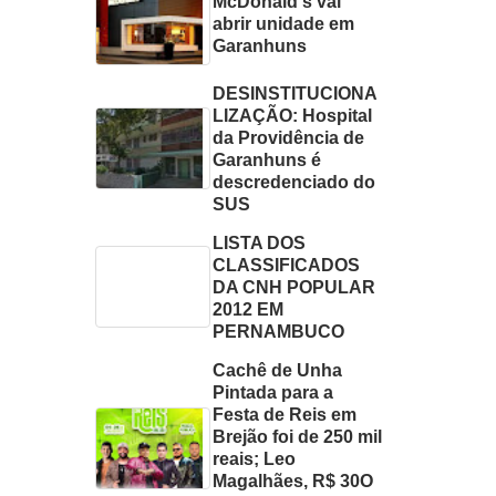
McDonald's vai
abrir unidade em
Garanhuns
DESINSTITUCIONA
LIZAÇÃO: Hospital
da Providência de
Garanhuns é
descredenciado do
SUS
LISTA DOS
CLASSIFICADOS
DA CNH POPULAR
2012 EM
PERNAMBUCO
Cachê de Unha
Pintada para a
Festa de Reis em
Brejão foi de 250 mil
reais; Leo
Magalhães, R$ 30O