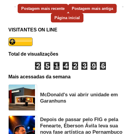
Postagem mais recente
Postagem mais antiga
Página inicial
VISITANTES ON LINE
Total de visualizações
2
5
1
4
2
3
9
6
Mais acessadas da semana
McDonald's vai abrir unidade em
Garanhuns
Depois de passar pelo FIG e pela
Fenearte, Éberson Ávila leva sua
nova fase artística ao Pernambuco