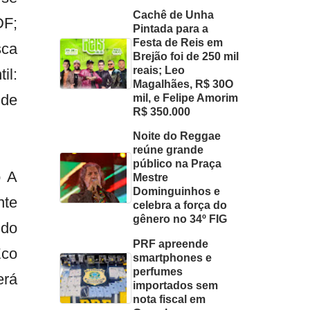
Cachê de Unha
DF;
Pintada para a
Festa de Reis em
sca
Brejão foi de 250 mil
reais; Leo
il:
Magalhães, R$ 30O
 de
mil, e Felipe Amorim
R$ 350.000
Noite do Reggae
reúne grande
público na Praça
o A
Mestre
Dominguinhos e
nte
celebra a força do
gênero no 34º FIG
ndo
PRF apreende
Eco
smartphones e
perfumes
erá
importados sem
nota fiscal em