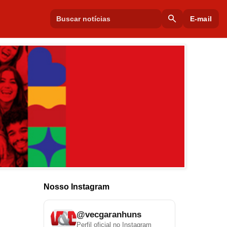
search
E-mail
Nosso Instagram
@vecgaranhuns
Perfil oficial no Instagram