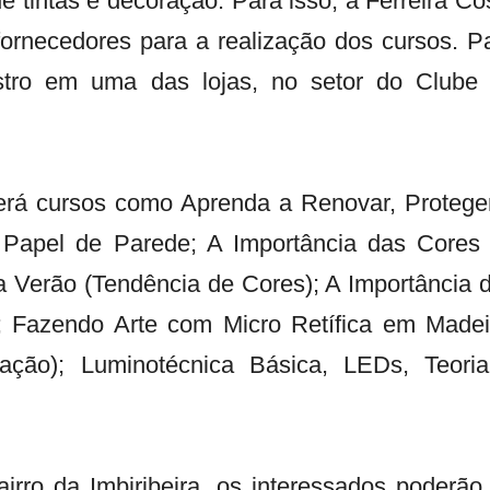
 tintas e decoração. Para isso, a Ferreira Co
fornecedores para a realização dos cursos. P
astro em uma das lojas, no setor do Clube
erá cursos como Aprenda a Renovar, Protege
e Papel de Parede; A Importância das Cores
 Verão (Tendência de Cores); A Importância 
 Fazendo Arte com Micro Retífica em Madei
ação); Luminotécnica Básica, LEDs, Teori
irro da Imbiribeira, os interessados poderão