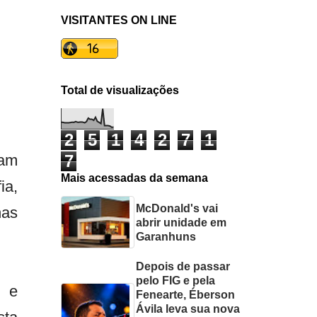
VISITANTES ON LINE
Total de visualizações
2
5
1
4
2
7
1
dam
7
Mais acessadas da semana
ia,
McDonald's vai
nas
abrir unidade em
Garanhuns
Depois de passar
pelo FIG e pela
s e
Fenearte, Éberson
Ávila leva sua nova