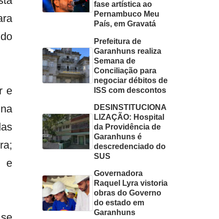
sta
fase artística ao
Pernambuco Meu
ara
País, em Gravatá
 do
Prefeitura de
Garanhuns realiza
Semana de
Conciliação para
negociar débitos de
r e
ISS com descontos
 na
DESINSTITUCIONA
LIZAÇÃO: Hospital
das
da Providência de
Garanhuns é
ra;
descredenciado do
SUS
a e
Governadora
Raquel Lyra vistoria
obras do Governo
do estado em
Garanhuns
 se