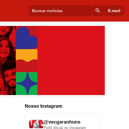
search
E-mail
Nosso Instagram
@vecgaranhuns
Perfil oficial no Instagram