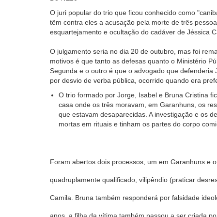
O juri popular do trio que ficou conhecido como "can
têm contra eles a acusação pela morte de três pessoa
esquartejamento e ocultação do cadáver de Jéssica Ca
O julgamento seria no dia 20 de outubro, mas foi rem
motivos é que tanto as defesas quanto o Ministério 
Segunda e o outro é que o advogado que defenderia Jo
por desvio de verba pública, ocorrido quando era pre
O trio formado por Jorge, Isabel e Bruna Cristina 
casa onde os três moravam, em Garanhuns, os resto
que estavam desaparecidas. A investigação e os d
mortas em rituais e tinham os partes do corpo comi
Foram abertos dois processos, um em Garanhuns e outr
quadruplamente qualificado, vilipêndio (praticar des
Camila. Bruna também responderá por falsidade ideoló
anos, a filha da vítima também passou a ser criada por