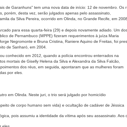
ibais de Garanhuns" tem uma nova data de início: 12 de novembro. Os 
s, porém, desta vez, serão julgados apenas pelo assassinato,
mila da Silva Pereira, ocorrido em Olinda, no Grande Recife, em 2008
arcado para essa quarta-feira (29) e depois novamente adiado. Um do
Público de Pernambuco (MPPE) fizeram requerimentos à juíza Maria
rge Negromonte e Bruna Cristina, Raniere Aquino de Freitas, foi pre
feito de Sanharó, em 2004.
ficou conhecido em 2012, quando a polícia encontrou enterrados na
s mortais de Giselly Helena da Silva e Alexandra da Silva Falcão,
epoimentos dos réus, em seguida, apontaram que as mulheres foram
das por eles.
o em Olinda. Neste juri, o trio será julgado por homicídio
respeito de corpo humano sem vida) e ocultação de cadáver de Jéssica
gica, pois assumiu a identidade da vítima após seu assassinato. Aos 
 eles.