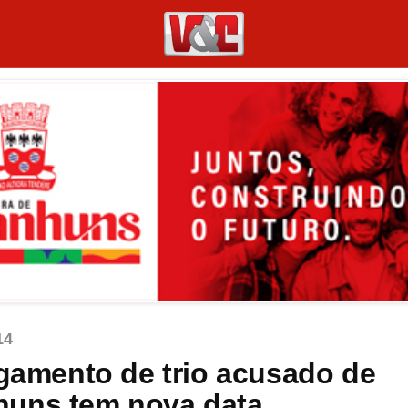
14
mento de trio acusado de
huns tem nova data