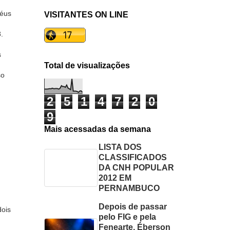
réus
VISITANTES ON LINE
.
s
Total de visualizações
so
2
5
1
4
7
2
0
9
Mais acessadas da semana
LISTA DOS
CLASSIFICADOS
DA CNH POPULAR
2012 EM
PERNAMBUCO
Depois de passar
dois
pelo FIG e pela
Fenearte, Éberson