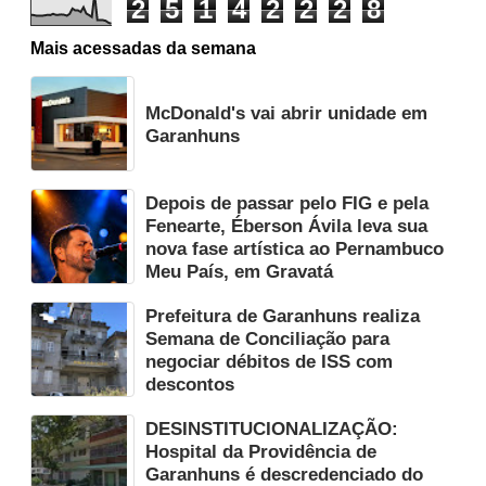
2
5
1
4
2
2
2
8
Mais acessadas da semana
McDonald's vai abrir unidade em
Garanhuns
Depois de passar pelo FIG e pela
Fenearte, Éberson Ávila leva sua
nova fase artística ao Pernambuco
Meu País, em Gravatá
Prefeitura de Garanhuns realiza
Semana de Conciliação para
negociar débitos de ISS com
descontos
DESINSTITUCIONALIZAÇÃO:
Hospital da Providência de
Garanhuns é descredenciado do