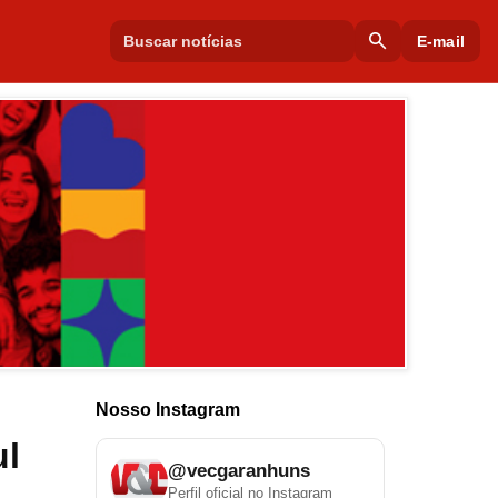
search
E-mail
Nosso Instagram
ul
@vecgaranhuns
Perfil oficial no Instagram