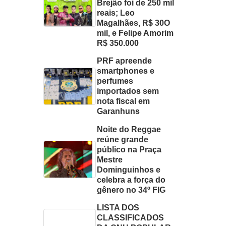
Brejão foi de 250 mil
reais; Leo
Magalhães, R$ 30O
mil, e Felipe Amorim
R$ 350.000
PRF apreende
smartphones e
perfumes
importados sem
nota fiscal em
Garanhuns
Noite do Reggae
reúne grande
público na Praça
Mestre
Dominguinhos e
celebra a força do
gênero no 34º FIG
LISTA DOS
CLASSIFICADOS