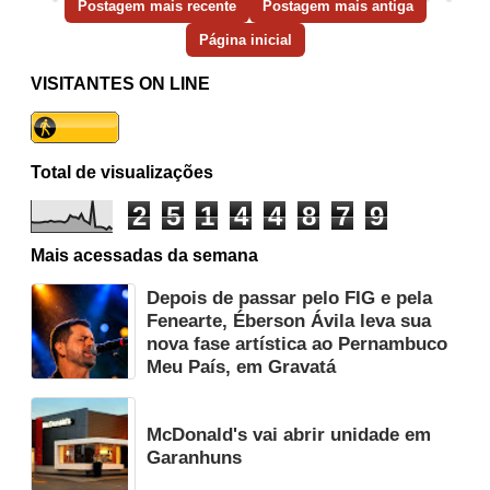
Postagem mais recente
Postagem mais antiga
Página inicial
VISITANTES ON LINE
Total de visualizações
2
5
1
4
4
8
7
9
Mais acessadas da semana
Depois de passar pelo FIG e pela
Fenearte, Éberson Ávila leva sua
nova fase artística ao Pernambuco
Meu País, em Gravatá
McDonald's vai abrir unidade em
Garanhuns