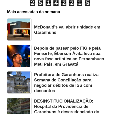
2
5
1
4
2
2
1
5
Mais acessadas da semana
McDonald's vai abrir unidade em
Garanhuns
Depois de passar pelo FIG e pela
Fenearte, Éberson Ávila leva sua
nova fase artística ao Pernambuco
Meu País, em Gravatá
Prefeitura de Garanhuns realiza
Semana de Conciliação para
negociar débitos de ISS com
descontos
DESINSTITUCIONALIZAÇÃO:
Hospital da Providência de
Garanhuns é descredenciado do