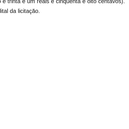
 e trinta e um reais e cinquenta e oito centavos).
al da licitação.