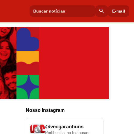
search
E-mail
Nosso Instagram
@vecgaranhuns
Perfil oficial no Instagram