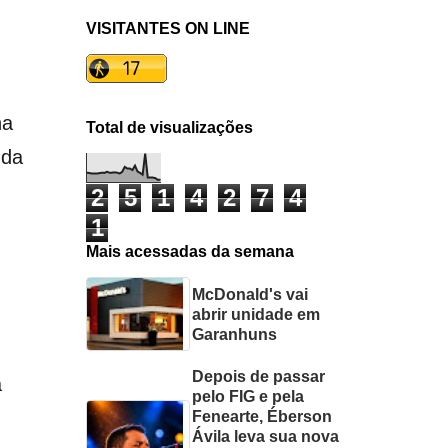
VISITANTES ON LINE
na
Total de visualizações
 da
2
5
1
4
2
7
4
1
Mais acessadas da semana
McDonald's vai
.
abrir unidade em
Garanhuns
Depois de passar
a
pelo FIG e pela
Fenearte, Éberson
Ávila leva sua nova