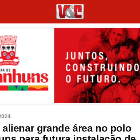
2024
alienar grande área no polo
ns para futura instalação de