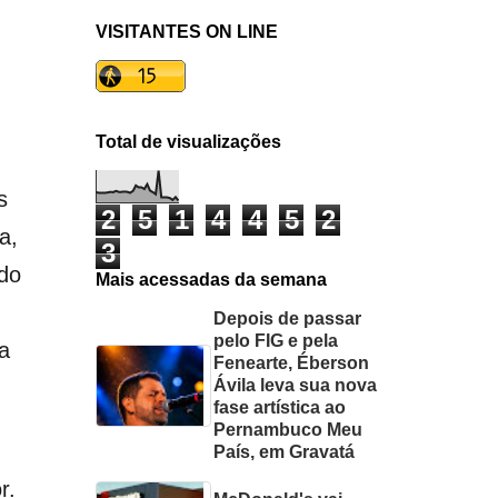
VISITANTES ON LINE
Total de visualizações
s
2
5
1
4
4
5
2
a,
3
 do
Mais acessadas da semana
Depois de passar
pelo FIG e pela
a
Fenearte, Éberson
Ávila leva sua nova
fase artística ao
Pernambuco Meu
País, em Gravatá
r.