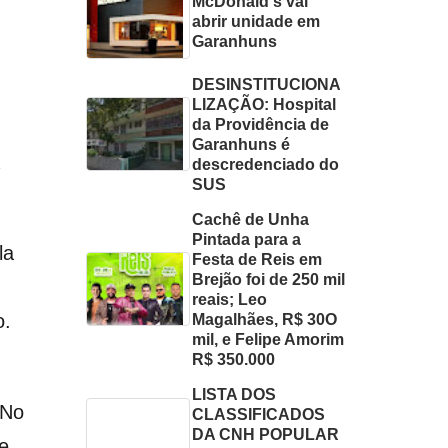
McDonald's vai
abrir unidade em
Garanhuns
DESINSTITUCIONA
LIZAÇÃO: Hospital
da Providência de
Garanhuns é
descredenciado do
SUS
Cachê de Unha
Pintada para a
la
Festa de Reis em
Brejão foi de 250 mil
reais; Leo
o.
Magalhães, R$ 30O
mil, e Felipe Amorim
R$ 350.000
LISTA DOS
 No
CLASSIFICADOS
DA CNH POPULAR
e