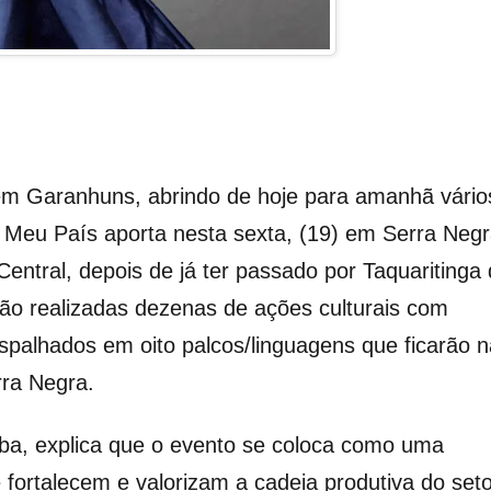
em Garanhuns, abrindo de hoje para amanhã vário
o Meu País aporta nesta sexta, (19) em Serra Negr
entral, depois de já ter passado por Taquaritinga
rão realizadas dezenas de ações culturais com
spalhados em oito palcos/linguagens que ficarão n
erra Negra.
ba, explica que o evento se coloca como uma
ue fortalecem e valorizam a cadeia produtiva do seto