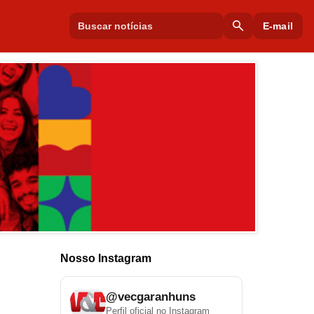
search
E-mail
Nosso Instagram
@vecgaranhuns
Perfil oficial no Instagram