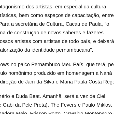
tagonismo dos artistas, em especial da cultura
rtísticas, bem como espaços de capacitação, entre
Para a secretária de Cultura, Cacau de Paula, “o
a de construção de novos saberes e fazeres
ossos artistas com artistas de todo país, e deixará
alorização da identidade pernambucana”.
shows no palco Pernambuco Meu País, que terá, pe
táculo homônimo produzido em homenagem a Naná
direção de Jam da Silva e Maria Paula Costa Rêg
mério e Duda Beat. Amanhã, será a vez de Ciel
e Gabi da Pele Preta), The Fevers e Paulo Miklos.
 Isadora Melo, Erisson Porto, Oswaldo Montenegro 