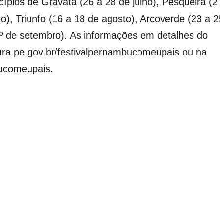
pios de Gravatá (26 a 28 de julho), Pesqueira (2
o), Triunfo (16 a 18 de agosto), Arcoverde (23 a 2
1º de setembro). As informações em detalhes do
ura.pe.gov.br/festivalpernambucomeupais ou na
ucomeupais.