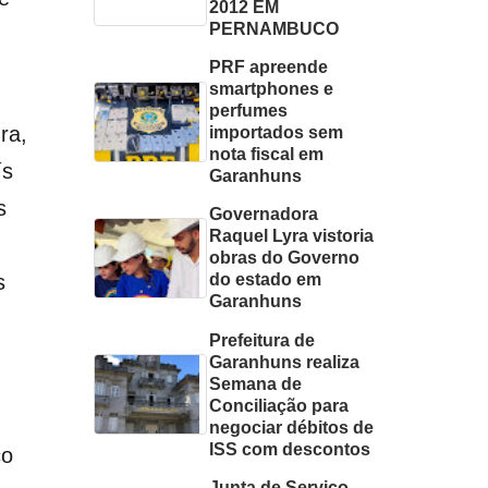
2012 EM
PERNAMBUCO
PRF apreende
smartphones e
perfumes
ra,
importados sem
nota fiscal em
ís
Garanhuns
s
Governadora
Raquel Lyra vistoria
obras do Governo
s
do estado em
Garanhuns
Prefeitura de
Garanhuns realiza
Semana de
Conciliação para
negociar débitos de
ISS com descontos
co
Junta de Serviço