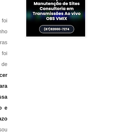
foi
nho
ras
foi
 de
cer
ara
ssa
o e
azo
isou