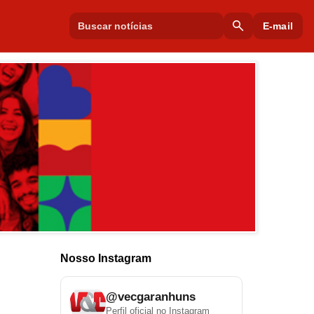
search
E-mail
Nosso Instagram
@vecgaranhuns
Perfil oficial no Instagram