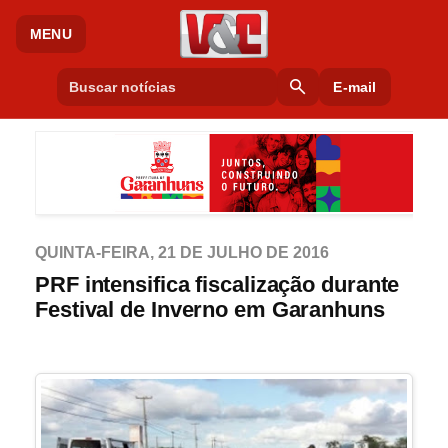
MENU
search
E-mail
QUINTA-FEIRA, 21 DE JULHO DE 2016
PRF intensifica fiscalização durante
Festival de Inverno em Garanhuns