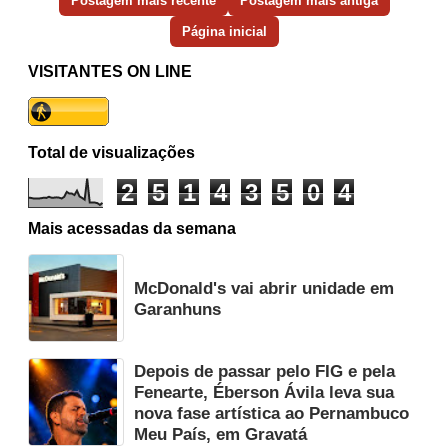
Postagem mais recente
Postagem mais antiga
Página inicial
VISITANTES ON LINE
Total de visualizações
2
5
1
4
3
5
0
4
Mais acessadas da semana
McDonald's vai abrir unidade em
Garanhuns
Depois de passar pelo FIG e pela
Fenearte, Éberson Ávila leva sua
nova fase artística ao Pernambuco
Meu País, em Gravatá