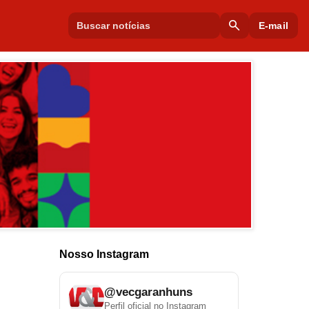
search
E-mail
Nosso Instagram
@vecgaranhuns
Perfil oficial no Instagram