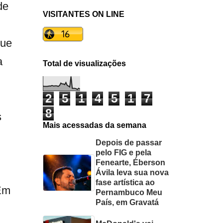
de
VISITANTES ON LINE
que
a
Total de visualizações
2
5
1
4
5
1
7
8
s
Mais acessadas da semana
Depois de passar
pelo FIG e pela
Fenearte, Éberson
Ávila leva sua nova
fase artística ao
 Em
Pernambuco Meu
País, em Gravatá