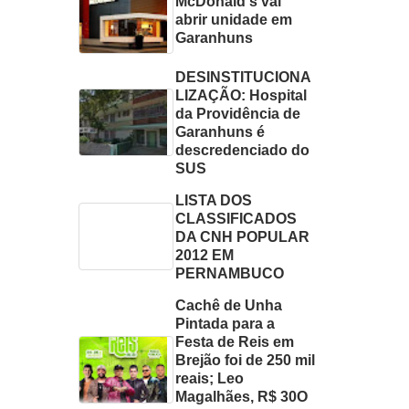
McDonald's vai
abrir unidade em
Garanhuns
DESINSTITUCIONA
LIZAÇÃO: Hospital
da Providência de
Garanhuns é
descredenciado do
SUS
LISTA DOS
CLASSIFICADOS
DA CNH POPULAR
2012 EM
PERNAMBUCO
Cachê de Unha
Pintada para a
Festa de Reis em
Brejão foi de 250 mil
reais; Leo
Magalhães, R$ 30O