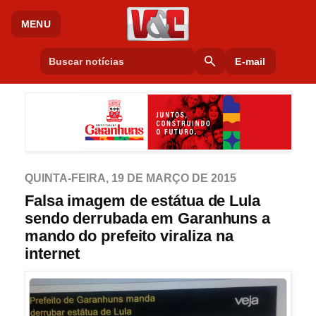
MENU
search
E-mail
QUINTA-FEIRA, 19 DE MARÇO DE 2015
Falsa imagem de estátua de Lula
sendo derrubada em Garanhuns a
mando do prefeito viraliza na
internet