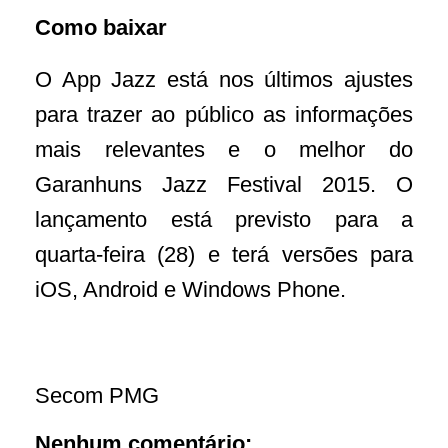
Como baixar
O App Jazz est
á
nos
ú
ltimos ajustes
para trazer ao p
ú
blico as informa
çõ
es
mais relevantes e o melhor do
Garanhuns Jazz Festival 2015. O
lan
ç
amento est
á
previsto para a
quarta-feira (28) e ter
á
vers
õ
es para
iOS, Android e Windows Phone.
Secom PMG
Nenhum comentário: