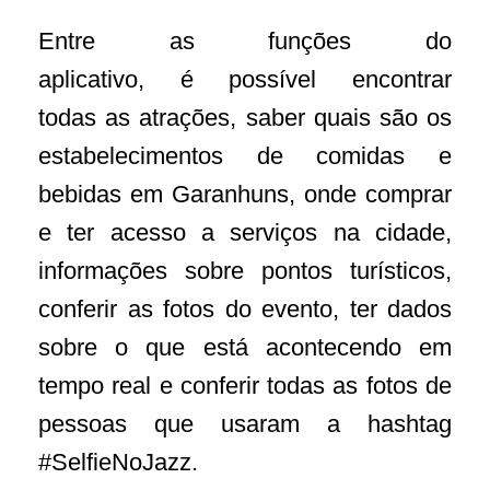
Entre as fun
çõ
es do
aplicativo,
é
poss
í
vel encontrar
todas
as atra
çõ
es, saber quais s
ã
o os
estabelecimentos de comidas e
bebidas em Garanhuns, onde comprar
e ter acesso a servi
ç
os na cidade,
informa
çõ
es sobre pontos tur
í
sticos,
conferir as fotos do evento, ter dados
sobre o que est
á
acontecendo em
tempo real e conferir todas as fotos de
pessoas que usaram a hashtag
#SelfieNoJazz.