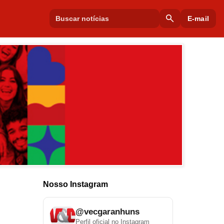
search
E-mail
Nosso Instagram
@vecgaranhuns
Perfil oficial no Instagram