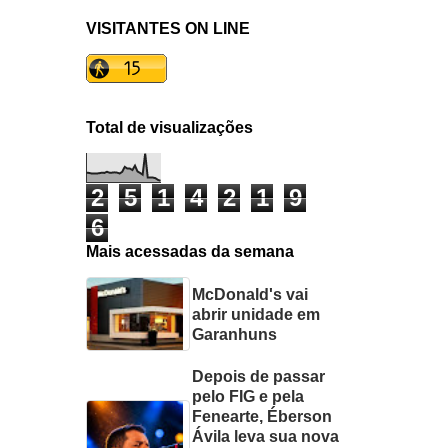
VISITANTES ON LINE
Total de visualizações
2
5
1
4
2
1
9
6
Mais acessadas da semana
McDonald's vai
abrir unidade em
Garanhuns
Depois de passar
pelo FIG e pela
Fenearte, Éberson
Ávila leva sua nova