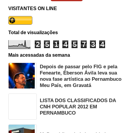
VISITANTES ON LINE
Total de visualizações
2
5
1
4
5
7
3
4
Mais acessadas da semana
Depois de passar pelo FIG e pela
Fenearte, Éberson Ávila leva sua
nova fase artística ao Pernambuco
Meu País, em Gravatá
LISTA DOS CLASSIFICADOS DA
CNH POPULAR 2012 EM
PERNAMBUCO