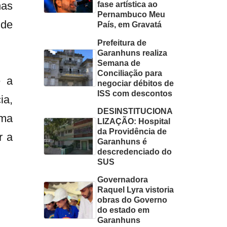
nas
fase artística ao
Pernambuco Meu
 de
País, em Gravatá
Prefeitura de
Garanhuns realiza
Semana de
Conciliação para
e a
negociar débitos de
ISS com descontos
ia,
DESINSTITUCIONA
uma
LIZAÇÃO: Hospital
da Providência de
r a
Garanhuns é
descredenciado do
SUS
Governadora
Raquel Lyra vistoria
obras do Governo
do estado em
Garanhuns