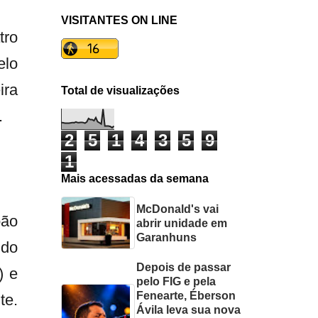
VISITANTES ON LINE
tro
elo
ira
Total de visualizações
.
2
5
1
4
3
5
9
1
Mais acessadas da semana
McDonald's vai
oão
abrir unidade em
Garanhuns
ido
Depois de passar
) e
pelo FIG e pela
Fenearte, Éberson
te.
Ávila leva sua nova