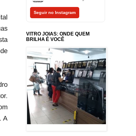
Seguir no Instagram
tal
uas
VITRO JOIAS: ONDE QUEM
sta
BRILHA É VOCÊ
 de
dro
or.
com
. A