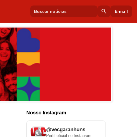
search
E-mail
Nosso Instagram
@vecgaranhuns
Perfil oficial no Instagram