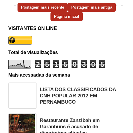
Postagem mais recente
Postagem mais antiga
Página inicial
VISITANTES ON LINE
Total de visualizações
2
5
1
5
0
3
0
5
Mais acessadas da semana
LISTA DOS CLASSIFICADOS DA
CNH POPULAR 2012 EM
PERNAMBUCO
Restaurante Zanzibah em
Garanhuns é acusado de
discriminar clientes