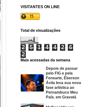
VISITANTES ON LINE
Total de visualizações
2
5
1
4
4
2
6
2
Mais acessadas da semana
Depois de passar
pelo FIG e pela
Fenearte, Éberson
Ávila leva sua nova
fase artística ao
Pernambuco Meu
País, em Gravatá