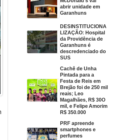
McDonald's vai
abrir unidade em
Garanhuns
DESINSTITUCIONA
LIZAÇÃO: Hospital
da Providência de
Garanhuns é
descredenciado do
SUS
Cachê de Unha
Pintada para a
Festa de Reis em
Brejão foi de 250 mil
reais; Leo
Magalhães, R$ 30O
mil, e Felipe Amorim
m
R$ 350.000
PRF apreende
smartphones e
perfumes