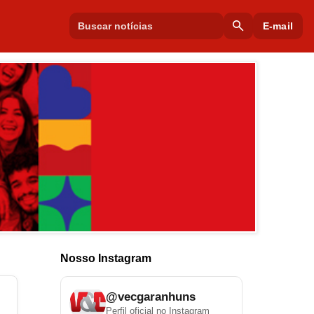
search
E-mail
Nosso Instagram
@vecgaranhuns
Perfil oficial no Instagram