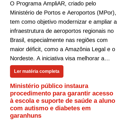
O Programa AmpliAR, criado pelo
Ministério de Portos e Aeroportos (MPor),
tem como objetivo modernizar e ampliar a
infraestrutura de aeroportos regionais no
Brasil, especialmente nas regiões com
maior déficit, como a Amazônia Legal e o
Nordeste. A iniciativa visa melhorar a
conectividade aérea em áreas remotas,
Ler matéria completa
integrando esses locais à malha aérea
Ministério público instaura
nacional e fomentando o desenvolvimento
procedimento para garantir acesso
socioeconômico.
à escola e suporte de saúde a aluno
com autismo e diabetes em
garanhuns