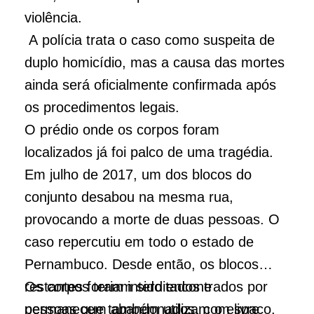
violência.
A polícia trata o caso como suspeita de
duplo homicídio, mas a causa das mortes
ainda será oficialmente confirmada após
os procedimentos legais.
O prédio onde os corpos foram
localizados já foi palco de uma tragédia.
Em julho de 2017, um dos blocos do
conjunto desabou na mesma rua,
provocando a morte de duas pessoas. O
caso repercutiu em todo o estado de
Pernambuco. Desde então, os blocos
restantes foram interditados e
Os corpos teriam sido encontrados por
permanecem abandonados, com livre
pessoas que também utilizam o espaço.