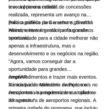
e social para a cidade".
teve a primeira rodada de concessões
realizada, representa um avanço na
política pública para o setor e garantirá
Para o prefeito de Garanhuns, Sivaldo
investimentos e gestão profissional nos
Albino, o investimento é uma grande
terminais.
oportunidade para a cidade melhorar não
apenas a infraestrutura, mas o
desenvolvimento e os negócios na região.
"Agora, vamos conseguir dar a
oportunidade para grandes
empreendimentos e trazer mais eventos.
AmpliAR
Vamos poder realmente avançar mais no
A iniciativa do Ministério de Portos e
crescimento e progresso dessa cidade e
Aeroportos visa modernizar e ampliar a
do agreste."
infraestrutura de aeroportos regionais. A
primeira rodada do programa, que incluiu