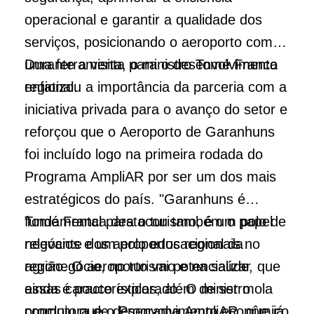
operacional e garantir a qualidade dos
serviços, posicionando o aeroporto como
uma ferramenta para o desenvolvimento
Durante a visita, o ministro Tomé Franca
regional.
enfatizou a importância da parceria com a
iniciativa privada para o avanço do setor e
reforçou que o Aeroporto de Garanhuns
foi incluído logo na primeira rodada do
Programa AmpliAR por ser um dos mais
estratégicos do país. "Garanhuns é
fundamental para o turismo, é um polo de
Tomé Franca destacou também o papel
negócios e um polo educacional da
relevante dos aeroportos regionais no
região. O aeroporto vai potencializar
agronegócio, no turismo e na saúde, que
essas características, além de ser mola
ainda é pouco explorado. O ministro
promotora de desenvolvimento econômico
concluiu que o Programa AmpliAR, que já