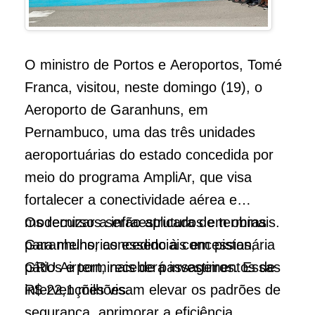
O ministro de Portos e Aeroportos, Tomé
Franca, visitou, neste domingo (19), o
Aeroporto de Garanhuns, em
Pernambuco, uma das três unidades
aeroportuárias do estado concedida por
meio do programa AmpliAr, que visa
fortalecer a conectividade aérea e
modernizar a infraestrutura de terminais.
Os recursos serão aplicados em obras
Garanhuns, concedido à concessionária
para melhorias essenciais em pistas,
GRU Airport, receberá investimentos de
pátios e terminais de passageiros. Essas
R$ 22,1 milhões.
intervenções visam elevar os padrões de
segurança, aprimorar a eficiência