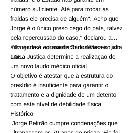
número suficiente. Até para trocar as
fraldas ele precisa de alguém". Acho que
Jorge é o único preso cego do país, talvez
pela repercussão do caso," declarou a
advogada à coluna de Carlos Madeiro, do
No recurso apresentado, a defesa solicita
UOL.
que a Justiça determine a realização de
um novo laudo médico oficial.
O objetivo é atestar que a estrutura do
presídio é insuficiente para garantir o
tratamento e a dignidade de um detento
com este nível de debilidade física.
Histórico
Jorge Beltrão cumpre condenações que
ultrapassam os 70 anos de prisão. Ele foi