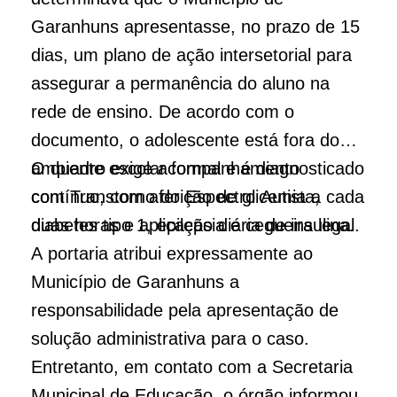
Garanhuns apresentasse, no prazo de 15
dias, um plano de ação intersetorial para
assegurar a permanência do aluno na
rede de ensino. De acordo com o
documento, o adolescente está fora do
ambiente escolar formal e é diagnosticado
O quadro exige acompanhamento
com Transtorno do Espectro Autista,
contínuo, com aferição de glicemia a cada
diabetes tipo 1, epilepsia e cegueira legal.
duas horas e aplicação diária de insulina.
A portaria atribui expressamente ao
Município de Garanhuns a
responsabilidade pela apresentação de
solução administrativa para o caso.
Entretanto, em contato com a Secretaria
Municipal de Educação, o órgão informou