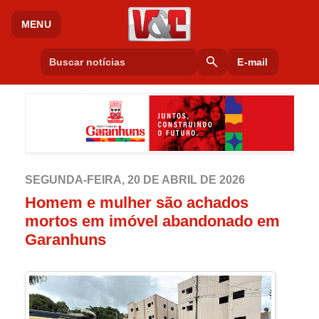
MENU
search
E-mail
SEGUNDA-FEIRA, 20 DE ABRIL DE 2026
Homem e mulher são achados
mortos em imóvel abandonado em
Garanhuns