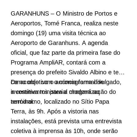
GARANHUNS – O Ministro de Portos e
Aeroportos, Tomé Franca, realiza neste
domingo (19) uma visita técnica ao
Aeroporto de Garanhuns. A agenda
oficial, que faz parte da primeira fase do
Programa AmpliAR, contará com a
presença do prefeito Sivaldo Albino e tem
como objetivo o anúncio formal de
De acordo com o cronograma divulgado,
investimentos para a modernização do
a comitiva ministerial chegará ao
terminal.
aeródromo, localizado no Sítio Papa
Terra, às 9h. Após a vistoria nas
instalações, está prevista uma entrevista
coletiva à imprensa às 10h, onde serão