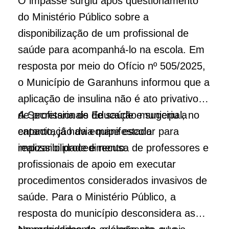
O impasse surgiu após questionamento
do Ministério Público sobre a
disponibilização de um profissional de
saúde para acompanhá-lo na escola. Em
resposta por meio do Ofício nº 505/2025,
o Município de Garanhuns informou que a
aplicação de insulina não é ato privativo
de profissionais de saúde e sugeriu a
A Secretaria de Educação municipal, no
capacitação da equipe escolar para
entanto, já havia manifestado
realizar o procedimento.
impossibilidade e recusa de professores e
profissionais de apoio em executar
procedimentos considerados invasivos de
saúde. Para o Ministério Público, a
resposta do município desconsidera as