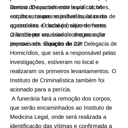
acesso. De acordo com a polícia, os
Dentro do apartamento havia colchões,
corpos estavam no imóvel havia cerca de
entulhos, roupas espalhadas, latas de
quatro dias. O local é frequentemente
aguardente e cachaça, além de fezes.
utilizado por usuários de drogas e por
O ambiente era usado como moradia
pessoas em situação de rua.
improvisada. Equipes da 22ª Delegacia de
Homicídios, que será a responsável pelas
investigações, estiveram no local e
realizaram os primeiros levantamentos. O
Instituto de Criminalística também foi
acionado para a perícia.
A funerária fará a remoção dos corpos,
que serão encaminhados ao Instituto de
Medicina Legal, onde será realizada a
identificação das vítimas e confirmada a