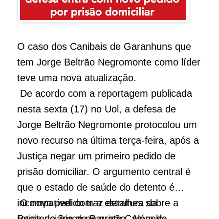
O caso dos Canibais de Garanhuns que
tem Jorge Beltrão Negromonte como líder
teve uma nova atualização.
De acordo com a reportagem publicada
nesta sexta (17) no Uol, a defesa de
Jorge Beltrão Negromonte protocolou um
novo recurso na última terça-feira, após a
Justiça negar um primeiro pedido de
prisão domiciliar. O argumento central é
que o estado de saúde do detento é
incompatível com a estrutura da
O novo pedido traz detalhes sobre a
Penitenciária de Barreto Campelo.
rotina de Jorge na prisão. Além da