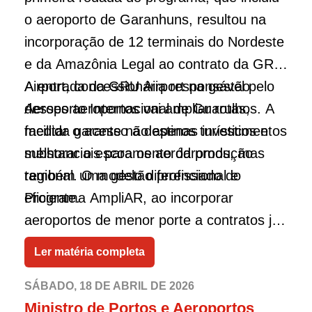
o aeroporto de Garanhuns, resultou na
incorporação de 12 terminais do Nordeste
e da Amazônia Legal ao contrato da GRU
Airport, concessionária responsável pelo
A entrada da GRU Airport na gestão
Aeroporto Internacional de Guarulhos. A
desses aeroportos vai ampliar rotas,
medida garante não apenas investimentos
facilitar o acesso a destinos turísticos e
substanciais para os aeródromos, mas
melhorar o escoamento da produção
também uma gestão profissional e
regional. O modelo diferenciado do
eficiente.
Programa AmpliAR, ao incorporar
aeroportos de menor porte a contratos já
existentes, assegura escala, eficiência
Ler matéria completa
operacional e novos aportes privados,
consolidando o Brasil como um hub
SÁBADO, 18 DE ABRIL DE 2026
Ministro de Portos e Aeroportos
logístico de referência.