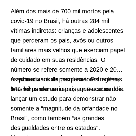
Além dos mais de 700 mil mortos pela
covid-19 no Brasil, há outras 284 mil
vítimas indiretas: crianças e adolescentes
que perderam os pais, avós ou outros
familiares mais velhos que exerciam papel
de cuidado em suas residências. O
número se refere somente a 2020 e 2021,
os piores anos da pandemia. Entre elas,
A estimativa é de pesquisadores ingleses,
149 mil perderam o pai, a mãe ou os dois.
brasileiros e americanos, que acabam de
lançar um estudo para demonstrar não
somente a “magnitude da orfandade no
Brasil”, como também “as grandes
desigualdades entre os estados".