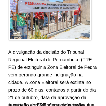
A divulgação da decisão do Tribunal
Regional Eleitoral de Pernambuco (TRE-
PE) de extinguir a Zona Eleitoral de Pedra
vem gerando grande indignação na
cidade. A Zona Eleitoral será extinta no
prazo de 60 dias, contados a partir do dia
21 de outubro, data da aprovação da
resolução do TRE. O município possui
A decisão surpreendeu a população, que