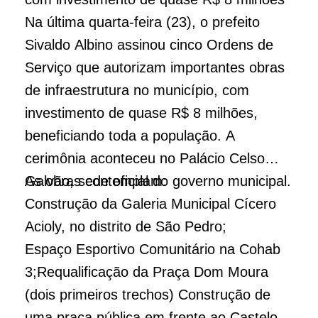
Na última quarta-feira (23), o prefeito
Sivaldo Albino assinou cinco Ordens de
Serviço que autorizam importantes obras
de infraestrutura no município, com
investimento de quase R$ 8 milhões,
beneficiando toda a população. A
cerimônia aconteceu no Palácio Celso
Galvão, sede oficial do governo municipal.
As obras contemplam:
Construção da Galeria Municipal Cícero
Acioly, no distrito de São Pedro;
Espaço Esportivo Comunitário na Cohab
3;Requalificação da Praça Dom Moura
(dois primeiros trechos) Construção de
uma praça pública em frente ao Castelo