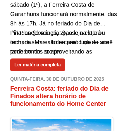
sábado (1º), a Ferreira Costa de
Garanhuns funcionará normalmente, das
8h às 17h. Já no feriado do Dia de
Finados (domingo, 2), a loja estará
💡 Planeje seu dia: passe na loja ou
fechada. Mas não se preocupe — você
compre sem sair de casa! Link do site
pode continuar aproveitando as
também nos stories
promoções e garantindo suas compras
Ler matéria completa
pelo site ou pelo aplicativo oficial, com
toda a praticidade e conforto de casa.
QUINTA-FEIRA, 30 DE OUTUBRO DE 2025
Ferreira Costa: feriado do Dia de
Finados altera horário de
funcionamento do Home Center