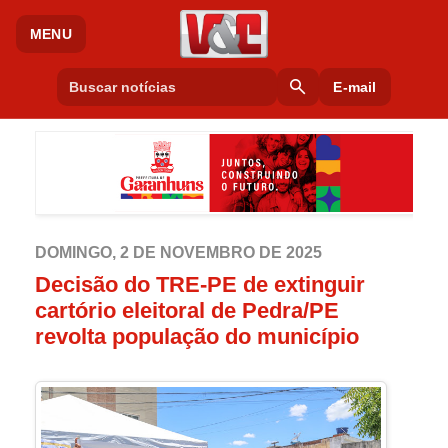
MENU
search
E-mail
DOMINGO, 2 DE NOVEMBRO DE 2025
Decisão do TRE-PE de extinguir
cartório eleitoral de Pedra/PE
revolta população do município