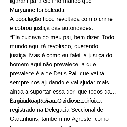
ligaram para ele informando que
Maryanne foi baleada.
A população ficou revoltada com o crime
e cobrou justiça das autoridades.
“Ela cuidava do meu pai, bem dizer. Todo
mundo aqui tá revoltado, querendo
justiça. Mas é como eu falei, a justiça do
homem aqui não prevalece, a que
prevalece é a de Deus Pai, que vai tá
sempre nos ajudando e vai ajudar mais
ainda a suportar essa dor, que todos da
família 'tá' passando”, disse o irmão.
Segundo a Polícia Civil, o caso foi
registrado na Delegacia Seccional de
Garanhuns, também no Agreste, como