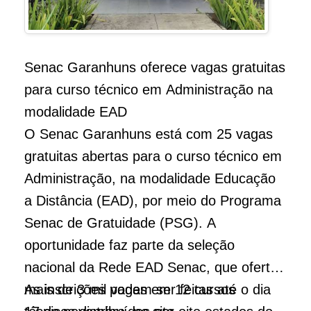
Senac Garanhuns oferece vagas gratuitas
para curso técnico em Administração na
modalidade EAD
O Senac Garanhuns está com 25 vagas
gratuitas abertas para o curso técnico em
Administração, na modalidade Educação
a Distância (EAD), por meio do Programa
Senac de Gratuidade (PSG). A
oportunidade faz parte da seleção
nacional da Rede EAD Senac, que oferta
mais de 3 mil vagas em 12 cursos
As inscrições podem ser feitas até o dia