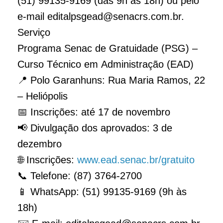
(51) 99135-9169 (das 9h às 18h) ou pelo
e-mail editalpsgead@senacrs.com.br.
Serviço
Programa Senac de Gratuidade (PSG) –
Curso Técnico em Administração (EAD)
📍 Polo Garanhuns: Rua Maria Ramos, 22
– Heliópolis
📅 Inscrições: até 17 de novembro
📢 Divulgação dos aprovados: 3 de
dezembro
🌐 Inscrições:
www.ead.senac.br/gratuito
📞 Telefone: (87) 3764-2700
📱 WhatsApp: (51) 99135-9169 (9h às
18h)