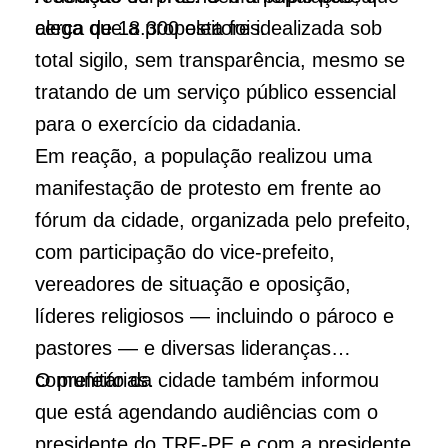
cerca de 18.300 eleitores.
alega que a proposta foi idealizada sob
total sigilo, sem transparência, mesmo se
tratando de um serviço público essencial
para o exercício da cidadania.
Em reação, a população realizou uma
manifestação de protesto em frente ao
fórum da cidade, organizada pelo prefeito,
com participação do vice-prefeito,
vereadores de situação e oposição,
líderes religiosos — incluindo o pároco e
pastores — e diversas lideranças
comunitárias.
O prefeito da cidade também informou
que está agendando audiências com o
presidente do TRE-PE e com a presidente