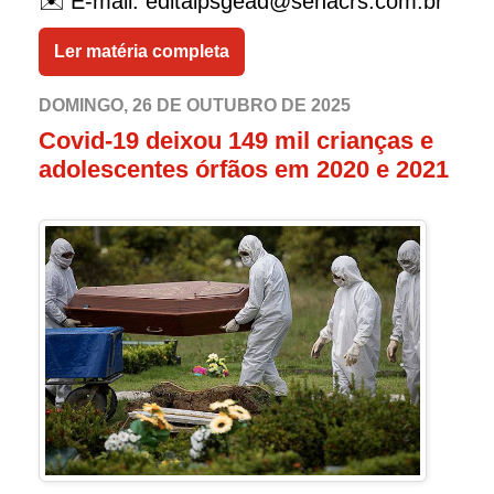
✉️ E-mail: editalpsgead@senacrs.com.br
Ler matéria completa
DOMINGO, 26 DE OUTUBRO DE 2025
Covid-19 deixou 149 mil crianças e
adolescentes órfãos em 2020 e 2021