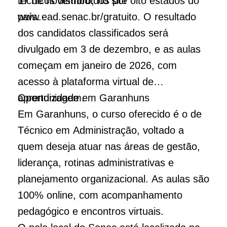
técnicos distribuídos por oito estados do
17 de novembro, no site
país.
www.ead.senac.br/gratuito. O resultado
dos candidatos classificados será
divulgado em 3 de dezembro, e as aulas
começam em janeiro de 2026, com
acesso à plataforma virtual de
aprendizagem.
Oportunidade em Garanhuns
Em Garanhuns, o curso oferecido é o de
Técnico em Administração, voltado a
quem deseja atuar nas áreas de gestão,
liderança, rotinas administrativas e
planejamento organizacional. As aulas são
100% online, com acompanhamento
pedagógico e encontros virtuais.