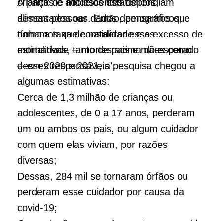
crianças e adolescentes dependiam
A partir de modelos estatísticos,
dessas pessoas. Então, pensamos que
alimentados por dados demográficos,
tínhamos que considerar essas
como a taxa de natalidade e o excesso de
estimativas, tanto de pais e mães como
mortalidade ─ mortes acima do esperado
desses responsáveis".
─ em 2020 e 2021, a pesquisa chegou a
algumas estimativas:
Cerca de 1,3 milhão de crianças ou
adolescentes, de 0 a 17 anos, perderam
um ou ambos os pais, ou algum cuidador
com quem elas viviam, por razões
diversas;
Dessas, 284 mil se tornaram órfãos ou
perderam esse cuidador por causa da
covid-19;