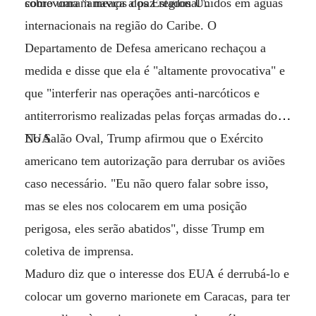
como uma "ameaça à paz regional".
sobrevoaram navios dos Estados Unidos em águas
internacionais na região do Caribe. O
Departamento de Defesa americano rechaçou a
medida e disse que ela é "altamente provocativa" e
que "interferir nas operações anti-narcóticos e
antiterrorismo realizadas pelas forças armadas dos
EUA
No Salão Oval, Trump afirmou que o Exército
americano tem autorização para derrubar os aviões
caso necessário. "Eu não quero falar sobre isso,
mas se eles nos colocarem em uma posição
perigosa, eles serão abatidos", disse Trump em
coletiva de imprensa.
Maduro diz que o interesse dos EUA é derrubá-lo e
colocar um governo marionete em Caracas, para ter