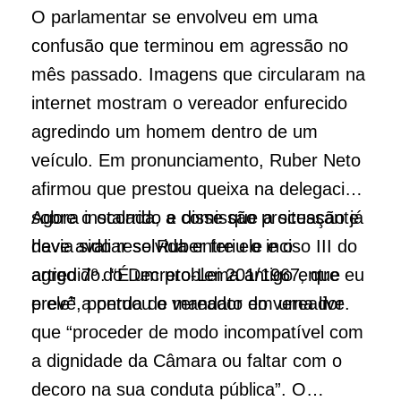
O parlamentar se envolveu em uma
confusão que terminou em agressão no
mês passado. Imagens que circularam na
internet mostram o vereador enfurecido
agredindo um homem dentro de um
veículo. Em pronunciamento, Ruber Neto
afirmou que prestou queixa na delegacia
sobre o ocorrido e disse que a situação já
Agora instalada, a comissão processante
havia sido resolvida entre ele e o
deve avaliar se Ruber feriu o inciso III do
agredido. “É um problema antigo entre eu
artigo 7º do Decreto-Lei 201/1967, que
e ele”, pontuou o vereador em uma live.
prevê a perda de mandato do vereador
que “proceder de modo incompatível com
a dignidade da Câmara ou faltar com o
decoro na sua conduta pública”. O