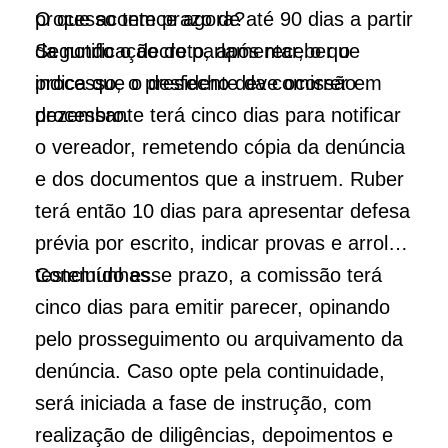
processo tem prazo de até 90 dias a partir
O que acontece agora?
da notificação do parlamentar, o que
Segundo o decreto, após receber o
indica que o desfecho deve ocorrer em
processo, o presidente da comissão
dezembro.
processante terá cinco dias para notificar
o vereador, remetendo cópia da denúncia
e dos documentos que a instruem. Ruber
terá então 10 dias para apresentar defesa
prévia por escrito, indicar provas e arrolar
testemunhas.
Concluído esse prazo, a comissão terá
cinco dias para emitir parecer, opinando
pelo prosseguimento ou arquivamento da
denúncia. Caso opte pela continuidade,
será iniciada a fase de instrução, com
realização de diligências, depoimentos e