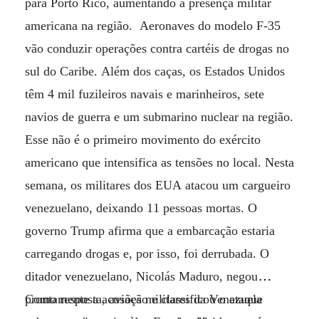
para Porto Rico, aumentando a presença militar
americana na região. Aeronaves do modelo F-35
vão conduzir operações contra cartéis de drogas no
sul do Caribe. Além dos caças, os Estados Unidos
têm 4 mil fuzileiros navais e marinheiros, sete
navios de guerra e um submarino nuclear na região.
Esse não é o primeiro movimento do exército
americano que intensifica as tensões no local. Nesta
semana, os militares dos EUA atacou um cargueiro
venezuelano, deixando 11 pessoas mortas. O
governo Trump afirma que a embarcação estaria
carregando drogas e, por isso, foi derrubada. O
ditador venezuelano, Nicolás Maduro, negou
prontamente a acusação e classificou o ataque
Como resposta, aviões militares da Venezuela