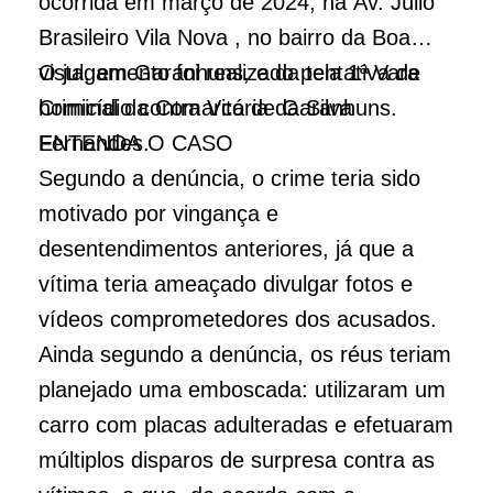
ocorrida em março de 2024, na Av. Júlio
Brasileiro Vila Nova , no bairro da Boa
vista, em Garanhuns, e da tentativa de
O julgamento foi realizado pela 1ª Vara
homicídio contra Vitória da Silva
Criminal da Comarca de Garanhuns.
Fernandes.
ENTENDA O CASO
Segundo a denúncia, o crime teria sido
motivado por vingança e
desentendimentos anteriores, já que a
vítima teria ameaçado divulgar fotos e
vídeos comprometedores dos acusados.
Ainda segundo a denúncia, os réus teriam
planejado uma emboscada: utilizaram um
carro com placas adulteradas e efetuaram
múltiplos disparos de surpresa contra as