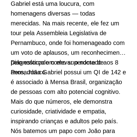
Gabriel está uma loucura, com
homenagens diversas — todas
merecidas. Na mais recente, ele fez um
tour pela Assembleia Legislativa de
Pernambuco, onde foi homenageado com
um voto de aplausos, um reconhecimento
pelo esforço em elevar o nome de
Diagnosticado como superdotado aos 8
Pernambuco.
anos, João Gabriel possui um QI de 142 e
é associado à Mensa Brasil, organização
de pessoas com alto potencial cognitivo.
Mais do que números, ele demonstra
curiosidade, criatividade e empatia,
inspirando crianças e adultos pelo país.
Nós batemos um papo com João para