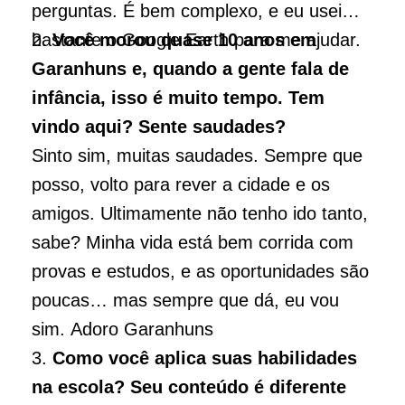
perguntas. É bem complexo, e eu usei
bastante o Google Earth para me ajudar.
2.
Você morou quase 10 anos em
Garanhuns e, quando a gente fala de
infância, isso é muito tempo. Tem
vindo aqui? Sente saudades?
Sinto sim, muitas saudades. Sempre que
posso, volto para rever a cidade e os
amigos. Ultimamente não tenho ido tanto,
sabe? Minha vida está bem corrida com
provas e estudos, e as oportunidades são
poucas… mas sempre que dá, eu vou
sim. Adoro Garanhuns
3.
Como você aplica suas habilidades
na escola? Seu conteúdo é diferente