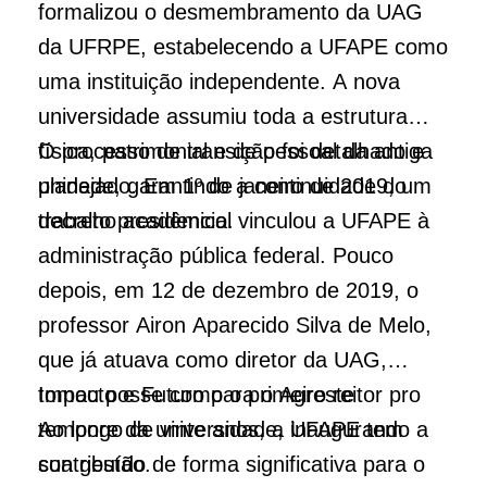
formalizou o desmembramento da UAG
da UFRPE, estabelecendo a UFAPE como
uma instituição independente. A nova
universidade assumiu toda a estrutura
física, patrimonial e de pessoal da antiga
O processo de transição foi detalhado e
unidade, garantindo a continuidade do
planejado. Em 1º de janeiro de 2019, um
trabalho acadêmico.
decreto presidencial vinculou a UFAPE à
administração pública federal. Pouco
depois, em 12 de dezembro de 2019, o
professor Airon Aparecido Silva de Melo,
que já atuava como diretor da UAG,
tomou posse como o primeiro reitor pro
Impacto e Futuro para o Agreste
tempore da universidade, inaugurando a
Ao longo de vinte anos, a UFAPE tem
sua gestão.
contribuído de forma significativa para o