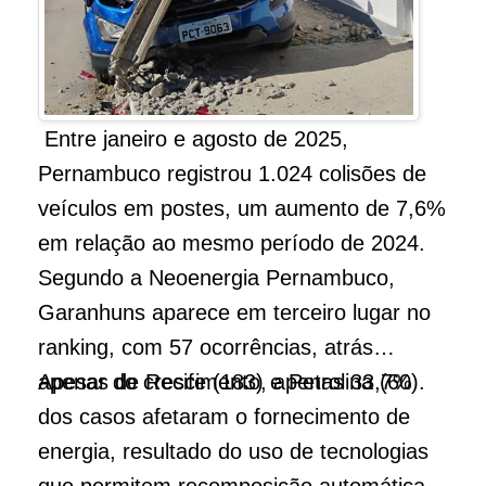
Entre janeiro e agosto de 2025,
Pernambuco registrou 1.024 colisões de
veículos em postes, um aumento de 7,6%
em relação ao mesmo período de 2024.
Segundo a Neoenergia Pernambuco,
Garanhuns aparece em terceiro lugar no
ranking, com 57 ocorrências, atrás
apenas de Recife (183) e Petrolina (60).
Apesar do crescimento, apenas 33,7%
dos casos afetaram o fornecimento de
energia, resultado do uso de tecnologias